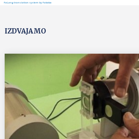
FaLang translation system by Faboba
IZDVAJAMO