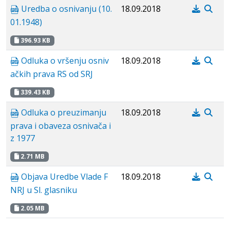
Uredba o osnivanju (10.
18.09.2018
01.1948)
396.93 KB
Odluka o vršenju osniv
18.09.2018
ačkih prava RS od SRJ
339.43 KB
Odluka o preuzimanju
18.09.2018
prava i obaveza osnivača i
z 1977
2.71 MB
Objava Uredbe Vlade F
18.09.2018
NRJ u Sl. glasniku
2.05 MB