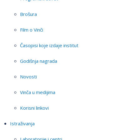
Brošura
Film o Vinči
Časopisi koje izdaje institut
Godišnja nagrada
Novosti
Vinča u medijima
Korisni linkovi
Istraživanja
Laboratorije i centri