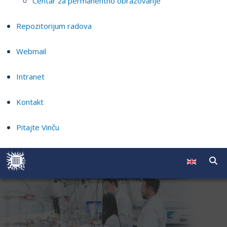
Centar za permanentno obrazovanje
Repozitorijum radova
Webmail
Intranet
Kontakt
Pitajte Vinču