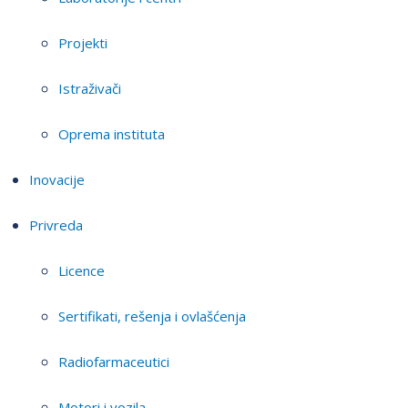
Projekti
Istraživači
Oprema instituta
Inovacije
Privreda
Licence
Sertifikati, rešenja i ovlašćenja
Radiofarmaceutici
Motori i vozila