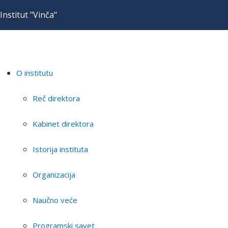
Institut "Vinča"
O institutu
Reč direktora
Kabinet direktora
Istorija instituta
Organizacija
Naučno veće
Programski savet