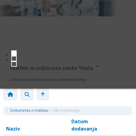
Institut za nuklearne nauke Vinča
Institut od nacionalnog značaja za Republiku Srbiju
/
Dokumenta o Institutu
/
Akt o osnivanju
Datum
Naziv
dodavanja