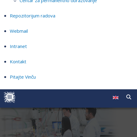
Centar za permanentno obrazovanje
Repozitorijum radova
Webmail
Intranet
Kontakt
Pitajte Vinču