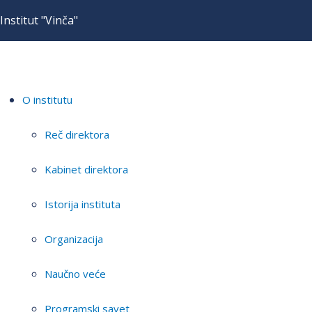
Institut "Vinča"
O institutu
Reč direktora
Kabinet direktora
Istorija instituta
Organizacija
Naučno veće
Programski savet