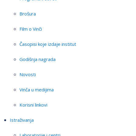
Brošura
Film o Vinči
Časopisi koje izdaje institut
Godišnja nagrada
Novosti
Vinča u medijima
Korisni linkovi
Istraživanja
Laboratorije i centri