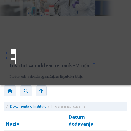
Institut za nuklearne nauke Vinča
Institut od nacionalnog značaja za Republiku Srbiju
/
Dokumenta o Institutu
/
Program istraživanja
Datum
Naziv
dodavanja