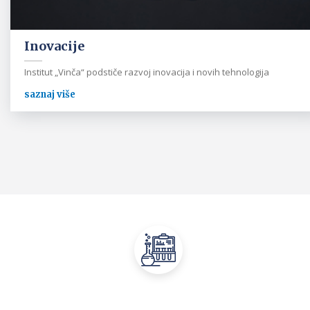
Inovacije
Institut „Vinča“ podstiče razvoj inovacija i novih tehnologija
saznaj više