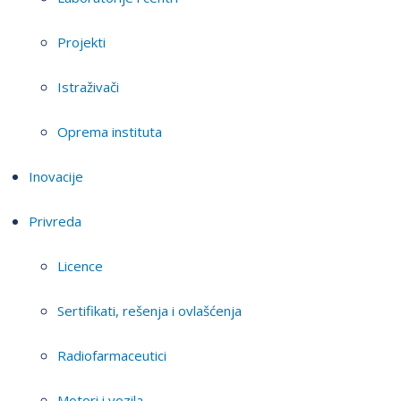
Projekti
Istraživači
Oprema instituta
Inovacije
Privreda
Licence
Sertifikati, rešenja i ovlašćenja
Radiofarmaceutici
Motori i vozila