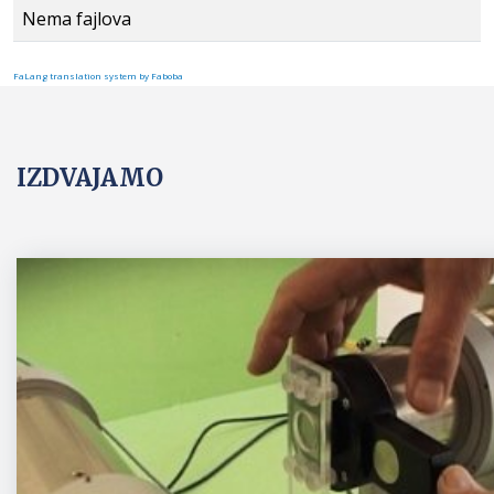
Nema fajlova
FaLang translation system by Faboba
IZDVAJAMO