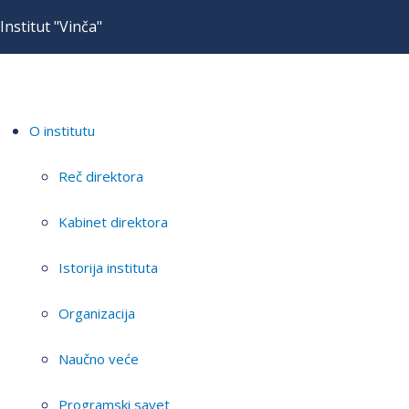
Institut "Vinča"
O institutu
Reč direktora
Kabinet direktora
Istorija instituta
Organizacija
Naučno veće
Programski savet