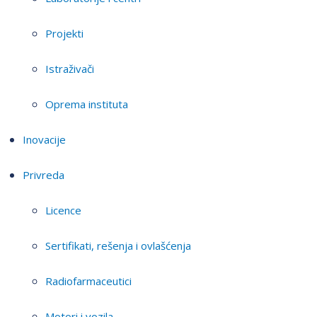
Projekti
Istraživači
Oprema instituta
Inovacije
Privreda
Licence
Sertifikati, rešenja i ovlašćenja
Radiofarmaceutici
Motori i vozila