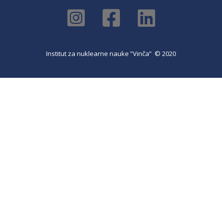
Institut za nuklearne nauke ”Vinča” © 2020