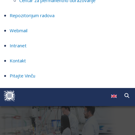
Centar za permanentno obrazovanje
Repozitorijum radova
Webmail
Intranet
Kontakt
Pitajte Vinču