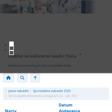
Institut za nuklearne nauke Vinča
Institut od nacionalnog značaja za Republiku Srbiju
/
Javne nabavke
/
Sprovedene nabavke 2025
/
Servis Spektrofotometra Unispec2 LLG - lab. 050
Datum
Naziv
dodavanja