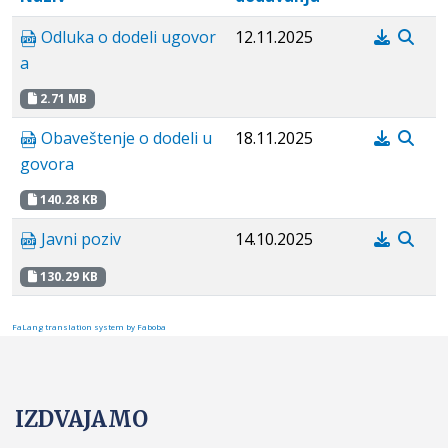
Odluka o dodeli ugovor
12.11.2025
a
2.71 MB
Obaveštenje o dodeli u
18.11.2025
govora
140.28 KB
Javni poziv
14.10.2025
130.29 KB
FaLang translation system by Faboba
IZDVAJAMO