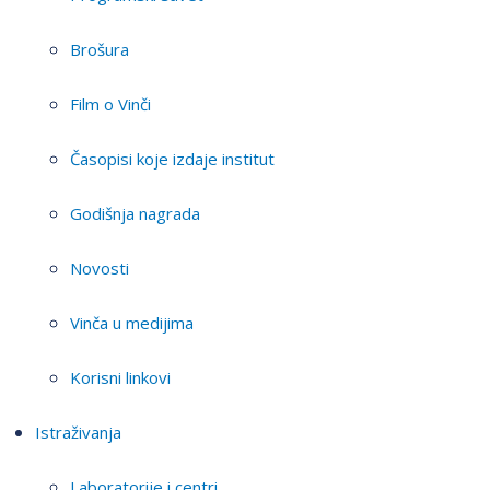
Brošura
Film o Vinči
Časopisi koje izdaje institut
Godišnja nagrada
Novosti
Vinča u medijima
Korisni linkovi
Istraživanja
Laboratorije i centri