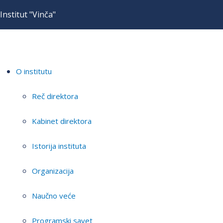
Institut "Vinča"
O institutu
Reč direktora
Kabinet direktora
Istorija instituta
Organizacija
Naučno veće
Programski savet