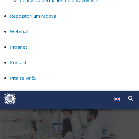
Centar za permanentno obrazovanje
Repozitorijum radova
Webmail
Intranet
Kontakt
Pitajte Vinču