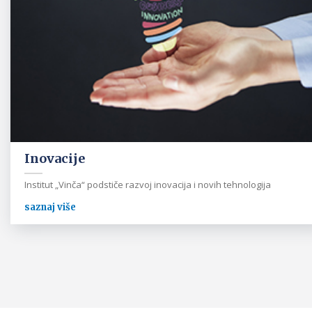
Inovacije
Institut „Vinča“ podstiče razvoj inovacija i novih tehnologija
saznaj više