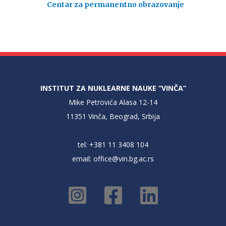
Centar za permanentno obrazovanje
INSTITUT ZA NUKLEARNE NAUKE “VINČA”
Mike Petrovića Alasa 12-14
11351 Vinča, Beograd, Srbija
tel: +381 11 3408 104
email:
office@vin.bg.ac.rs