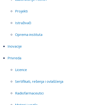
Projekti
Istraživači
Oprema instituta
Inovacije
Privreda
Licence
Sertifikati, rešenja i ovlašćenja
Radiofarmaceutici
Motori i vozila