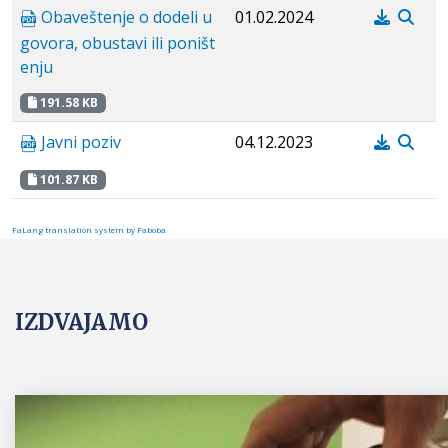
Obaveštenje o dodeli u
01.02.2024
govora, obustavi ili poništ
enju
191.58 KB
Javni poziv
04.12.2023
101.87 KB
FaLang translation system by Faboba
IZDVAJAMO