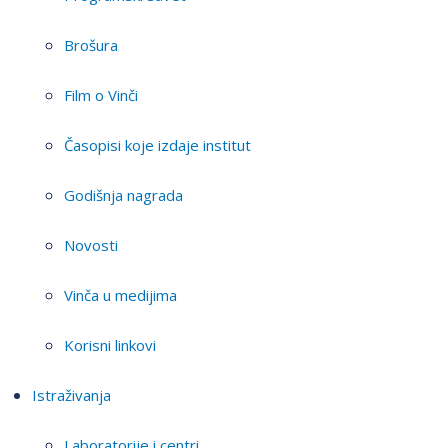
Brošura
Film o Vinči
Časopisi koje izdaje institut
Godišnja nagrada
Novosti
Vinča u medijima
Korisni linkovi
Istraživanja
Laboratorije i centri