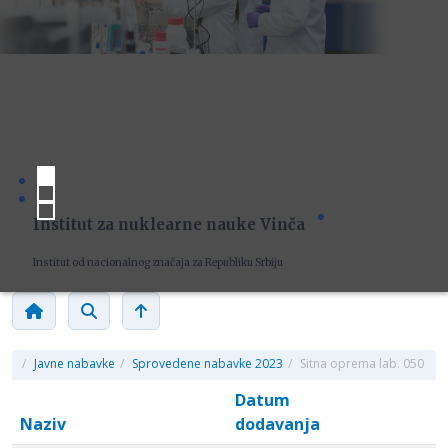
Institut za nuklearne nauke Vinča
Institut od nacionalnog značaja za Republiku Srbiju
/
Javne nabavke
/
Sprovedene nabavke 2023
/
Sitna oprema lab. 050
Datum
Naziv
dodavanja