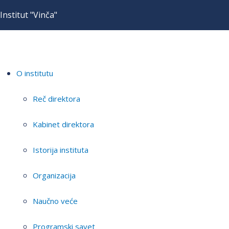
Institut "Vinča"
O institutu
Reč direktora
Kabinet direktora
Istorija instituta
Organizacija
Naučno veće
Programski savet