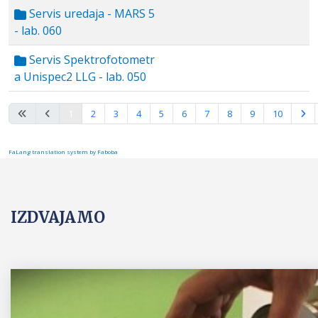
Servis uredaja - MARS 5
- lab. 060
Servis Spektrofotometr
a Unispec2 LLG - lab. 050
Strana 1 od 15
1
2
3
4
5
6
7
8
9
10
FaLang translation system by Faboba
IZDVAJAMO