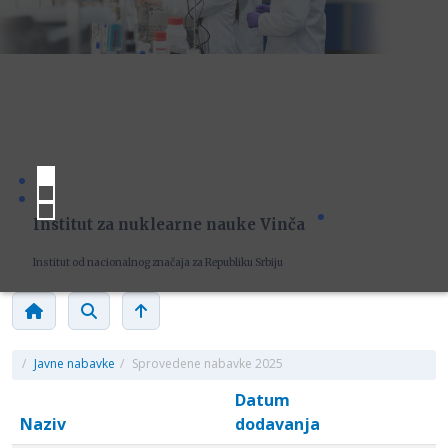
Institut za nuklearne nauke Vinča
Institut od nacionalnog značaja za Republiku Srbiju
/
Javne nabavke
/
Sprovedene nabavke 2025
Datum
Naziv
dodavanja