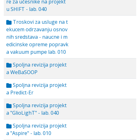
re za učesnike na projekt
u SHIFT - lab. 040
Troskovi za usluge na t
ekucem odrzavanju osnov
nih sredstava - naucne i m
edicinske opreme popravk
a vakuum pumpe lab. 010
Spoljna revizija projekt
a WeBaSOOP
Spoljna revizija projekt
a Predict-Er
Spoljna revizija projekt
a "GlioLighT" - lab. 040
Spoljna revizija projekt
a "Aspire" - lab. 010