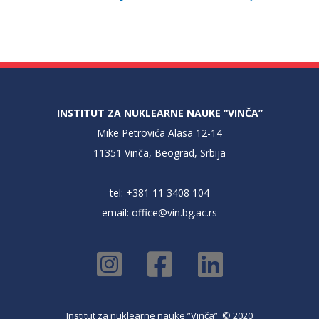
INSTITUT ZA NUKLEARNE NAUKE “VINČA”
Mike Petrovića Alasa 12-14
11351 Vinča, Beograd, Srbija
tel: +381 11 3408 104
email:
office@vin.bg.ac.rs
Institut za nuklearne nauke ”Vinča” © 2020