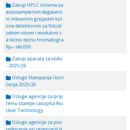
Zakup HPLC sistema sa
autosamplerom degasero
m mikserom grejacem kol
one detektorom sa fotodi
odnim nizom i modulom z
a tecno-tecnu hromatogra
fiju- lab.050
Zakup aparata za vodu
- 2025/26
Usluge štampanja i kori
čenja 2025/26
Usluge agencije za prip
remu stampe casopisa Nu
clear Technology
Usluge agencije za pos
redovanje pri rezervaciji h