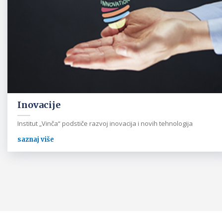
Inovacije
Institut „Vinča“ podstiče razvoj inovacija i novih tehnologija
saznaj više