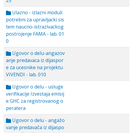
25
Ulazno - izlazni moduli
potrebni za upravljacki sis
tem naucno-istrazivackog
postrojenje FAMA - lab. 01
0
Ugovor o delu-angazov
anje predavaca iz dijaspor
e za ucesnike na projektu
VIVENDI - lab. 010
Ugovor o delu - usluge
verifikacije Izvestaja emisij
e GHC za registrovanog o
peratera
Ugovor o delu - angažo
vanje predavača iz dijaspo