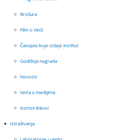
Brošura
Film o Vinči
Časopisi koje izdaje institut
Godišnja nagrada
Novosti
Vinča u medijima
Korisni linkovi
Istraživanja
Laboratorije i centri