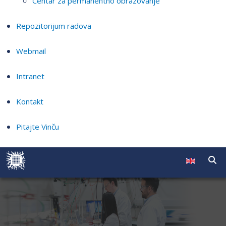
Centar za permanentno obrazovanje
Repozitorijum radova
Webmail
Intranet
Kontakt
Pitajte Vinču