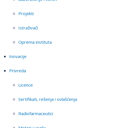
Projekti
Istraživači
Oprema instituta
Inovacije
Privreda
Licence
Sertifikati, rešenja i ovlašćenja
Radiofarmaceutici
Motori i vozila