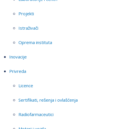
Projekti
Istraživači
Oprema instituta
Inovacije
Privreda
Licence
Sertifikati, rešenja i ovlašćenja
Radiofarmaceutici
Motori i vozila