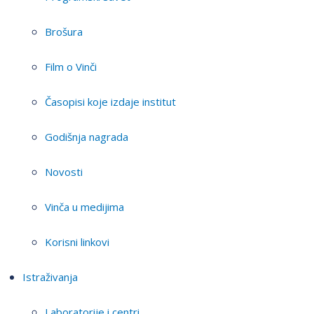
Brošura
Film o Vinči
Časopisi koje izdaje institut
Godišnja nagrada
Novosti
Vinča u medijima
Korisni linkovi
Istraživanja
Laboratorije i centri