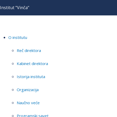
Institut "Vinča"
O institutu
Reč direktora
Kabinet direktora
Istorija instituta
Organizacija
Naučno veće
Programski savet