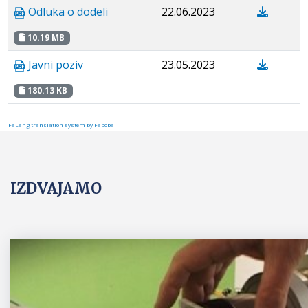
Odluka o dodeli
22.06.2023
10.19 MB
Javni poziv
23.05.2023
180.13 KB
FaLang translation system by Faboba
IZDVAJAMO