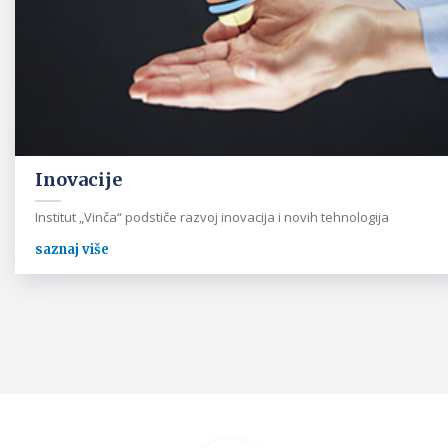
Inovacije
Institut „Vinča“ podstiče razvoj inovacija i novih tehnologija
saznaj više