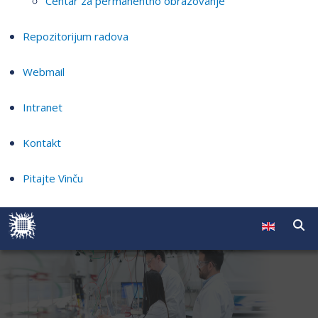
Centar za permanentno obrazovanje
Repozitorijum radova
Webmail
Intranet
Kontakt
Pitajte Vinču