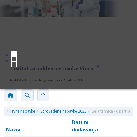
Institut za nuklearne nauke Vinča
Institut od nacionalnog značaja za Republiku Srbiju
/
Javne nabavke
/
Sprovedene nabavke 2023
/
Bela tehnika - 6 partija
Datum
Naziv
dodavanja