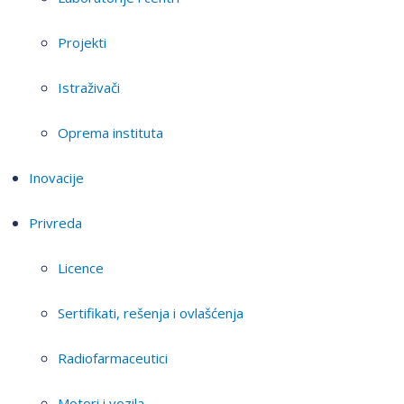
Projekti
Istraživači
Oprema instituta
Inovacije
Privreda
Licence
Sertifikati, rešenja i ovlašćenja
Radiofarmaceutici
Motori i vozila