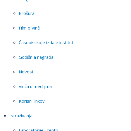
Brošura
Film o Vinči
Časopisi koje izdaje institut
Godišnja nagrada
Novosti
Vinča u medijima
Korisni linkovi
Istraživanja
Laboratorije i centri