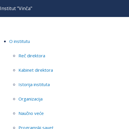
Institut "Vinča"
O institutu
Reč direktora
Kabinet direktora
Istorija instituta
Organizacija
Naučno veće
Programski savet