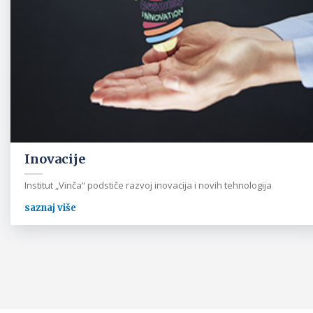
Inovacije
Institut „Vinča“ podstiče razvoj inovacija i novih tehnologija
saznaj više