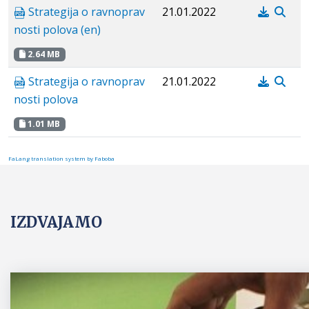
Strategija o ravnoprav
21.01.2022
nosti polova (en)
2.64 MB
Strategija o ravnoprav
21.01.2022
nosti polova
1.01 MB
FaLang translation system by Faboba
IZDVAJAMO