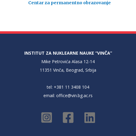
Centar za permanentno obrazovanje
INSTITUT ZA NUKLEARNE NAUKE “VINČA”
Mike Petrovića Alasa 12-14
11351 Vinča, Beograd, Srbija
tel: +381 11 3408 104
email:
office@vin.bg.ac.rs