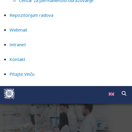
Centar za permanentno obrazovanje
Repozitorijum radova
Webmail
Intranet
Kontakt
Pitajte Vinču