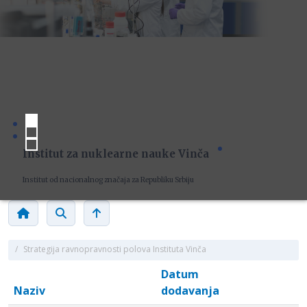
Institut za nuklearne nauke Vinča
Institut od nacionalnog značaja za Republiku Srbiju
/
Strategija ravnopravnosti polova Instituta Vinča
Datum
Naziv
dodavanja