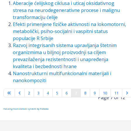
Aberacije ćelijskog ciklusa i uticaj oksidativnog
stresa na neurodegenerativne procese i malignu
transformaciju ćelije
Efekti primenjene fizičke aktivnosti na lokomotorni,
metabolički, psiho-socijalni i vaspitni status
populacije R Srbije
Razvoj integrisanih sistema upravljanja štetnim
organizmima u biljnoj proizvodnji sa ciljem
prevazilaženja rezistentnosti i unapređenja
kvaliteta i bezbednosti hrane
Nanostrukturni multifunkcionalni materijali i
nanokompoziti
2
3
4
5
6
7
8
9
10
11
Page 7 of 12
FaLang translation system by Faboba