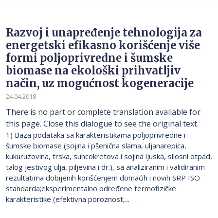
Razvoj i unapređenje tehnologija za
energetski efikasno korišćenje više
formi poljoprivredne i šumske
biomase na ekološki prihvatljiv
način, uz mogućnost kogeneracije
24.04.2018
There is no part or complete translation available for
this page. Close this dialogue to see the original text.
1) Baza podataka sa karakteristikama poljoprivredne i
šumske biomase (sojina i pšenična slama, uljanarepica,
kukuruzovina, trska, suncokretova i sojina ljuska, silosni otpad,
talog jestivog ulja, piljevina i dr.), sa analiziranim i validiranim
rezultatima dobijenih korišćenjem domaćih i novih SRP ISO
standarda;eksperimentalno određene termofizičke
karakteristike (efektivna poroznost,...