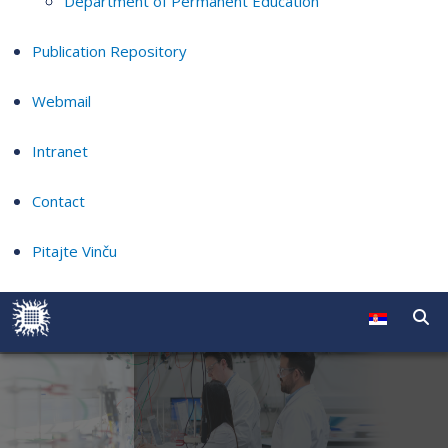
Department of Permanent Education
Publication Repository
Webmail
Intranet
Contact
Pitajte Vinču