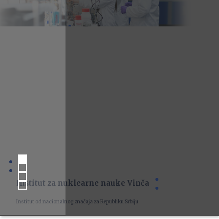
Institut za nuklearne nauke Vinča
Institut od nacionalnog značaja za Republiku Srbiju