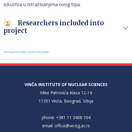
iskustva u istraživanjima ovog tipa.
Researchers included into
project
FaLang translation system by Faboba
VINČA INSTITUTE OF NUCLEAR SCIENCES
Mike Petrovića Alasa 12-14
11351 Vinča, Beograd, Srbija
phone: +381 11 3408 104
email:
office@vin.bg.ac.rs