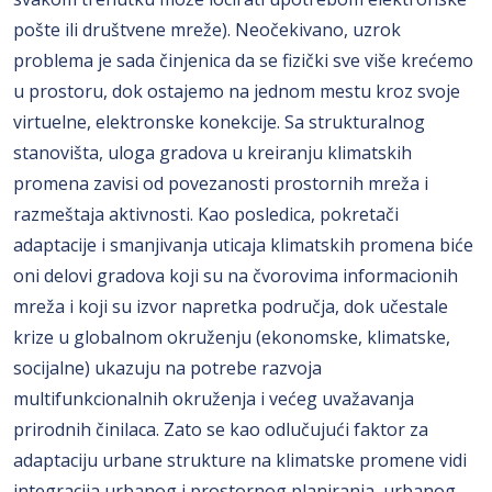
pošte ili društvene mreže). Neočekivano, uzrok
problema je sada činjenica da se fizički sve više krećemo
u prostoru, dok ostajemo na jednom mestu kroz svoje
virtuelne, elektronske konekcije. Sa strukturalnog
stanovišta, uloga gradova u kreiranju klimatskih
promena zavisi od povezanosti prostornih mreža i
razmeštaja aktivnosti. Kao posledica, pokretači
adaptacije i smanjivanja uticaja klimatskih promena biće
oni delovi gradova koji su na čvorovima informacionih
mreža i koji su izvor napretka područja, dok učestale
krize u globalnom okruženju (ekonomske, klimatske,
socijalne) ukazuju na potrebe razvoja
multifunkcionalnih okruženja i većeg uvažavanja
prirodnih činilaca. Zato se kao odlučujući faktor za
adaptaciju urbane strukture na klimatske promene vidi
integracija urbanog i prostornog planiranja, urbanog