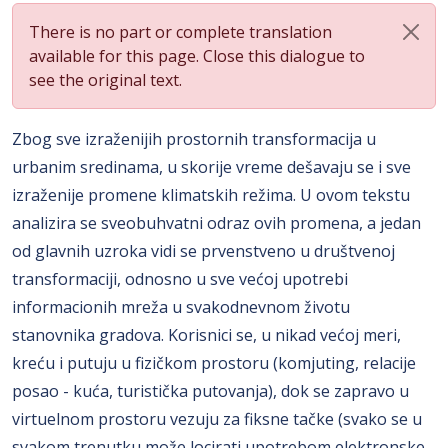
There is no part or complete translation
available for this page. Close this dialogue to
see the original text.
Zbog sve izraženijih prostornih transformacija u
urbanim sredinama, u skorije vreme dešavaju se i sve
izraženije promene klimatskih režima. U ovom tekstu
analizira se sveobuhvatni odraz ovih promena, a jedan
od glavnih uzroka vidi se prvenstveno u društvenoj
transformaciji, odnosno u sve većoj upotrebi
informacionih mreža u svakodnevnom životu
stanovnika gradova. Korisnici se, u nikad većoj meri,
kreću i putuju u fizičkom prostoru (komjuting, relacije
posao - kuća, turistička putovanja), dok se zapravo u
virtuelnom prostoru vezuju za fiksne tačke (svako se u
svakom trenutku može locirati upotrebom elektronske