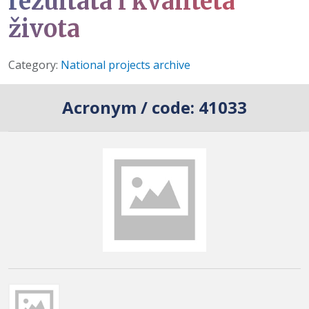
rezultata i kvaliteta
života
Details
Category:
National projects archive
Acronym / code:
41033