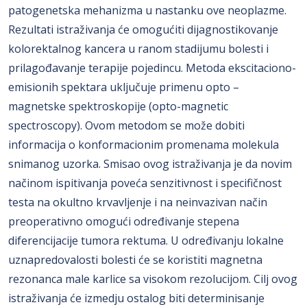
patogenetska mehanizma u nastanku ove neoplazme.
Rezultati istraživanja će omogućiti dijagnostikovanje
kolorektalnog kancera u ranom stadijumu bolesti i
prilagođavanje terapije pojedincu. Metoda ekscitaciono-
emisionih spektara uključuje primenu opto –
magnetske spektroskopije (opto-magnetic
spectroscopy). Ovom metodom se može dobiti
informacija o konformacionim promenama molekula
snimanog uzorka. Smisao ovog istraživanja je da novim
načinom ispitivanja poveća senzitivnost i specifičnost
testa na okultno krvavljenje i na neinvazivan način
preoperativno omogući određivanje stepena
diferencijacije tumora rektuma. U određivanju lokalne
uznapredovalosti bolesti će se koristiti magnetna
rezonanca male karlice sa visokom rezolucijom. Cilj ovog
istraživanja će izmedju ostalog biti determinisanje