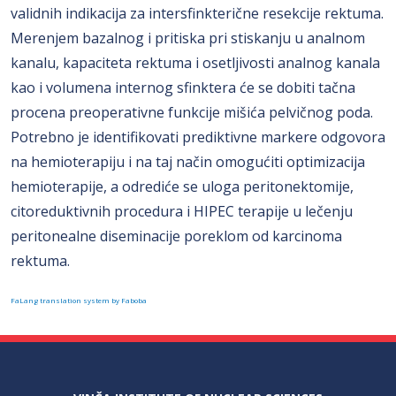
validnih indikacija za intersfinkterične resekcije rektuma.
Merenjem bazalnog i pritiska pri stiskanju u analnom
kanalu, kapaciteta rektuma i osetljivosti analnog kanala
kao i volumena internog sfinktera će se dobiti tačna
procena preoperativne funkcije mišića pelvičnog poda.
Potrebno je identifikovati prediktivne markere odgovora
na hemioterapiju i na taj način omogućiti optimizacija
hemioterapije, a odrediće se uloga peritonektomije,
citoreduktivnih procedura i HIPEC terapije u lečenju
peritonealne diseminacije poreklom od karcinoma
rektuma.
FaLang translation system by Faboba