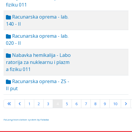
fiziku 011
Racunarska oprema - lab.
140 - II
Racunarska oprema - lab.
020 - II
Nabavka hemikalija - Labo
ratorija za nuklearnu i plazm
a fiziku 011
Racunarska oprema - ZS -
II put
Page 4 of 10
1
2
3
4
5
6
7
8
9
10
FaLang translation system by Faboba