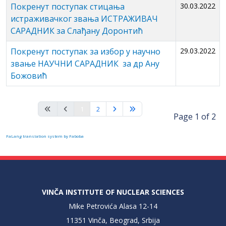
Покренут поступак стицања
30.03.2022
истраживачког звања ИСТРАЖИВАЧ
САРАДНИК за Слађану Доронтић
Покренут поступак за избор у научно
29.03.2022
звање НАУЧНИ САРАДНИК за др Ану
Божовић
1
2
Page 1 of 2
FaLang translation system by Faboba
VINČA INSTITUTE OF NUCLEAR SCIENCES
Mike Petrovića Alasa 12-14
11351 Vinča, Beograd, Srbija