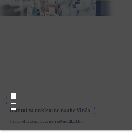
Institut za nuklearne nauke Vinča
Institut od nacionalnog značaja za Republiku Srbiju