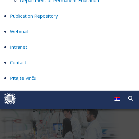
Department of Permanent Education
Publication Repository
Webmail
Intranet
Contact
Pitajte Vinču