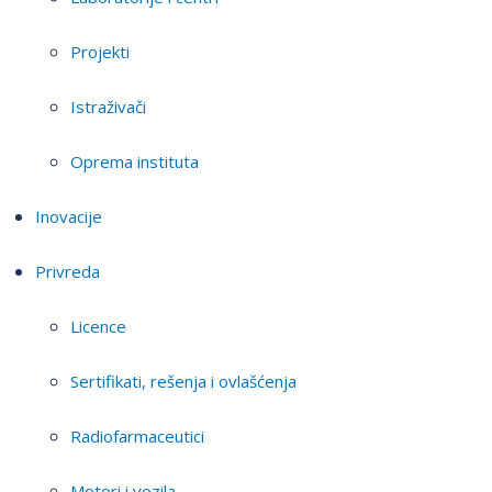
Projekti
Istraživači
Oprema instituta
Inovacije
Privreda
Licence
Sertifikati, rešenja i ovlašćenja
Radiofarmaceutici
Motori i vozila