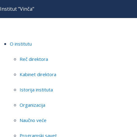
Institut "Vinča"
O institutu
Reč direktora
Kabinet direktora
Istorija instituta
Organizacija
Naučno veće
Programski savet