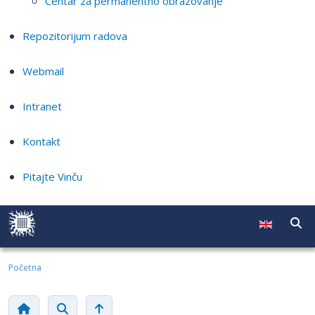
Centar za permanentno obrazovanje
Repozitorijum radova
Webmail
Intranet
Kontakt
Pitajte Vinču
Početna