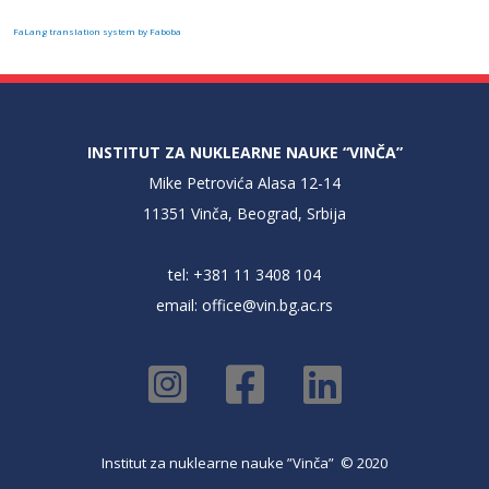
FaLang translation system by Faboba
INSTITUT ZA NUKLEARNE NAUKE “VINČA”
Mike Petrovića Alasa 12-14
11351 Vinča, Beograd, Srbija
tel: +381 11 3408 104
email:
office@vin.bg.ac.rs
Institut za nuklearne nauke ”Vinča” © 2020