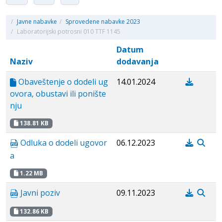
/
Javne nabavke
/
Sprovedene nabavke 2023
/
Laboratorijski potrosni 010 TTF 1145
Datum
Naziv
dodavanja
Obaveštenje o dodeli ug
14.01.2024
ovora, obustavi ili ponište
nju
138.81 KB
Odluka o dodeli ugovor
06.12.2023
a
1.22 MB
Javni poziv
09.11.2023
132.86 KB