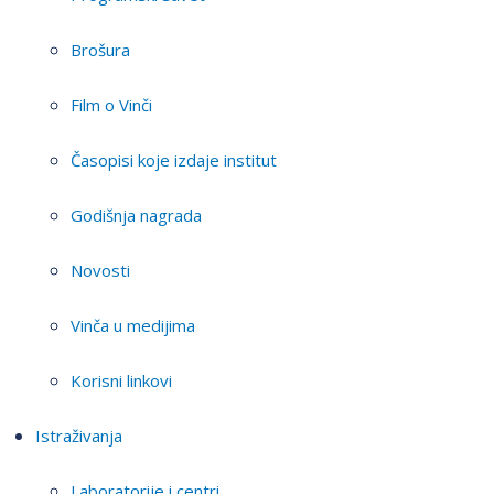
Brošura
Film o Vinči
Časopisi koje izdaje institut
Godišnja nagrada
Novosti
Vinča u medijima
Korisni linkovi
Istraživanja
Laboratorije i centri