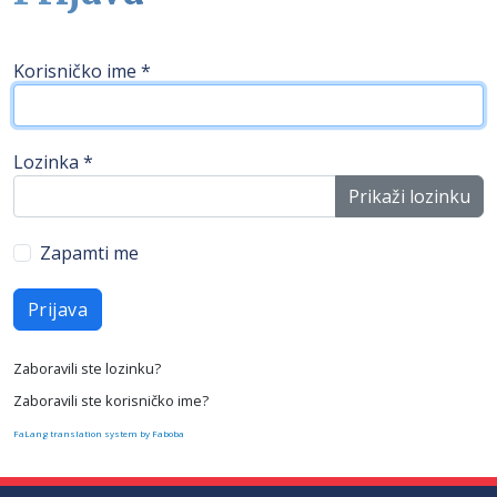
Korisničko ime
*
Lozinka
*
Prikaži lozinku
Zapamti me
Prijava
Zaboravili ste lozinku?
Zaboravili ste korisničko ime?
FaLang translation system by Faboba