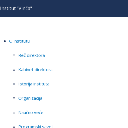
Institut "Vinča"
O institutu
Reč direktora
Kabinet direktora
Istorija instituta
Organizacija
Naučno veće
Programski savet