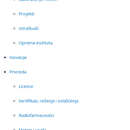
Projekti
Istraživači
Oprema instituta
Inovacije
Privreda
Licence
Sertifikati, rešenja i ovlašćenja
Radiofarmaceutici
Motori i vozila