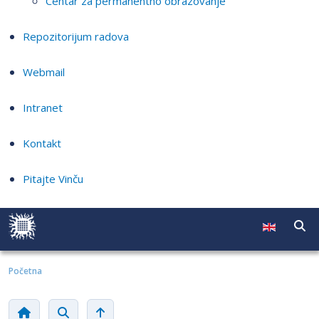
Centar za permanentno obrazovanje
Repozitorijum radova
Webmail
Intranet
Kontakt
Pitajte Vinču
Početna