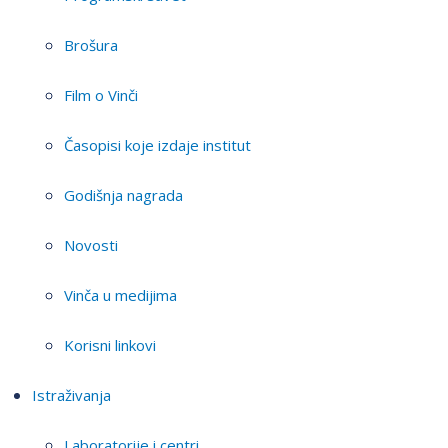
Brošura
Film o Vinči
Časopisi koje izdaje institut
Godišnja nagrada
Novosti
Vinča u medijima
Korisni linkovi
Istraživanja
Laboratorije i centri