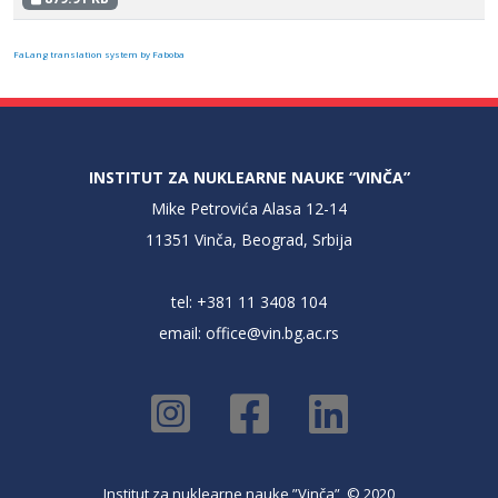
FaLang translation system by Faboba
INSTITUT ZA NUKLEARNE NAUKE “VINČA”
Mike Petrovića Alasa 12-14
11351 Vinča, Beograd, Srbija
tel: +381 11 3408 104
email:
office@vin.bg.ac.rs
Institut za nuklearne nauke ”Vinča” © 2020