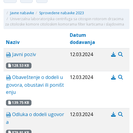
/
Javne nabavke
/
Sprovedene nabavke 2023
/
Univerzalna laboratorijska centrifuga sa citospin rotorom drzacima
za citoloske komore citoloskim komorama filter karticama i slajdovima
Datum
Naziv
dodavanja
Javni poziv
12.03.2024
128.53 KB
Obaveštenje o dodeli u
12.03.2024
govora, obustavi ili poništ
enju
139.75 KB
Odluka o dodeli ugovor
12.03.2024
a
879.91 KB