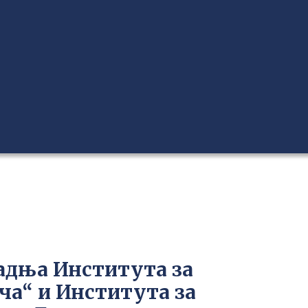
адња Института за
ча“ и Института за