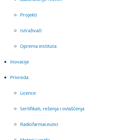
Projekti
Istraživači
Oprema instituta
Inovacije
Privreda
Licence
Sertifikati, rešenja i ovlašćenja
Radiofarmaceutici
Motori i vozila