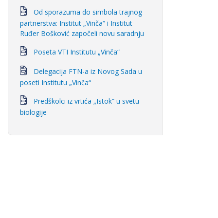
Od sporazuma do simbola trajnog
partnerstva: Institut „Vinča“ i Institut
Ruđer Bošković započeli novu saradnju
Poseta VTI Institutu „Vinča“
Delegacija FTN-a iz Novog Sada u
poseti Institutu „Vinča“
Predškolci iz vrtića „Istok“ u svetu
biologije