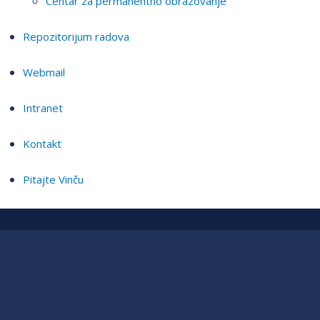
Centar za permanentno obrazovanje
Repozitorijum radova
Webmail
Intranet
Kontakt
Pitajte Vinču