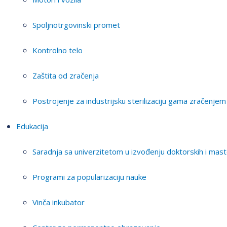
Spoljnotrgovinski promet
Kontrolno telo
Zaštita od zračenja
Postrojenje za industrijsku sterilizaciju gama zračenjem
Edukacija
Saradnja sa univerzitetom u izvođenju doktorskih i mast
Programi za popularizaciju nauke
Vinča inkubator