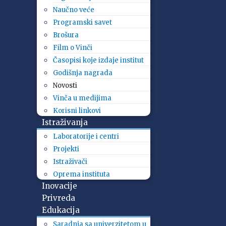
Naučno veće
Programski savet
Brošura
Film o Vinči
Časopisi koje izdaje institut
Godišnja nagrada
Novosti
Vinča u medijima
Korisni linkovi
Istraživanja
Laboratorije i centri
Projekti
Istraživači
Oprema instituta
Inovacije
Privreda
Edukacija
Saradnja sa univerzitetom u