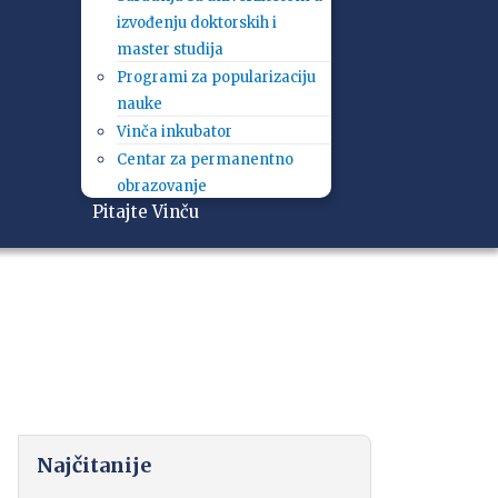
izvođenju doktorskih i
master studija
Programi za popularizaciju
nauke
Vinča inkubator
Centar za permanentno
obrazovanje
Pitajte Vinču
Najčitanije