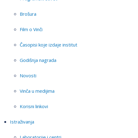
Brošura
Film o Vinči
Časopisi koje izdaje institut
Godišnja nagrada
Novosti
Vinča u medijima
Korisni linkovi
Istraživanja
Laboratorije i centri