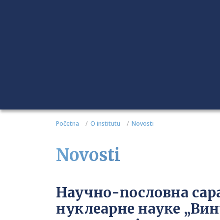
Početna
O institutu
Novosti
Novosti
Научно-пословна сар
нуклеарне науке „Вин