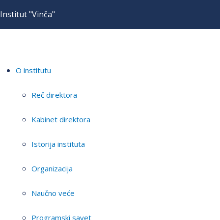
Institut "Vinča"
O institutu
Reč direktora
Kabinet direktora
Istorija instituta
Organizacija
Naučno veće
Programski savet