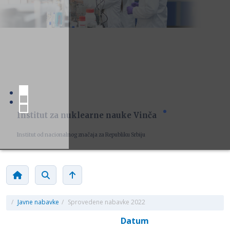
Institut za nuklearne nauke Vinča
Institut od nacionalnog značaja za Republiku Srbiju
/
Javne nabavke
/
Sprovedene nabavke 2022
Datum