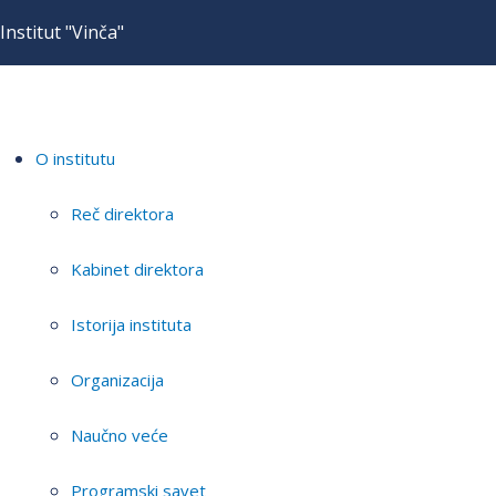
Institut "Vinča"
O institutu
Reč direktora
Kabinet direktora
Istorija instituta
Organizacija
Naučno veće
Programski savet