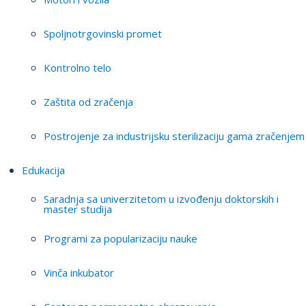
Spoljnotrgovinski promet
Kontrolno telo
Zaštita od zračenja
Postrojenje za industrijsku sterilizaciju gama zračenjem
Edukacija
Saradnja sa univerzitetom u izvođenju doktorskih i
master studija
Programi za popularizaciju nauke
Vinča inkubator