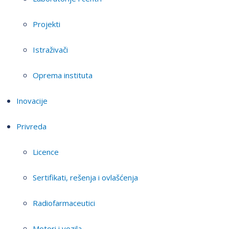
Projekti
Istraživači
Oprema instituta
Inovacije
Privreda
Licence
Sertifikati, rešenja i ovlašćenja
Radiofarmaceutici
Motori i vozila