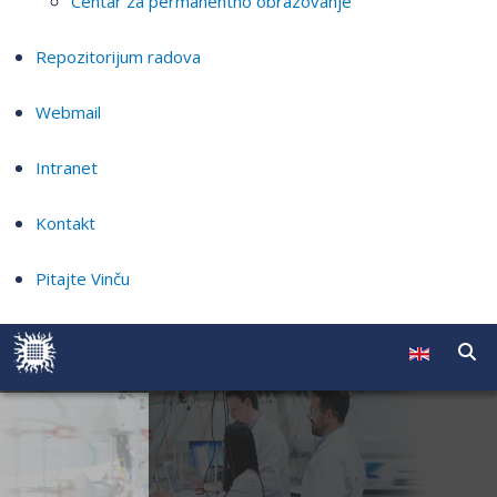
Centar za permanentno obrazovanje
Repozitorijum radova
Webmail
Intranet
Kontakt
Pitajte Vinču