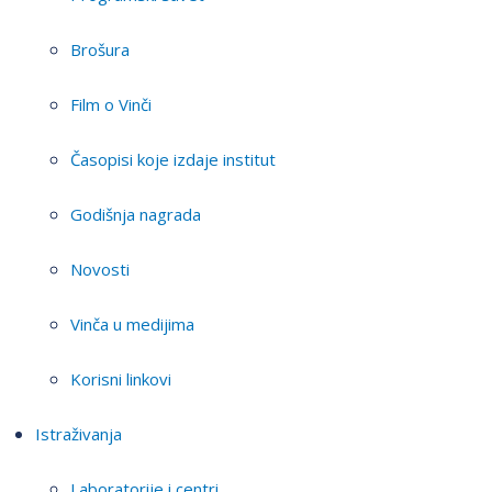
Brošura
Film o Vinči
Časopisi koje izdaje institut
Godišnja nagrada
Novosti
Vinča u medijima
Korisni linkovi
Istraživanja
Laboratorije i centri