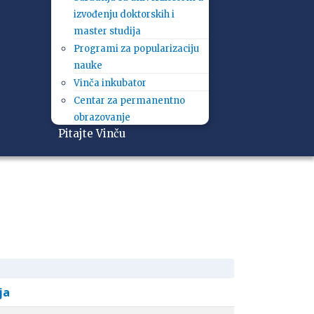
izvođenju doktorskih i
master studija
Programi za popularizaciju
nauke
Vinča inkubator
Centar za permanentno
obrazovanje
Pitajte Vinču
ja