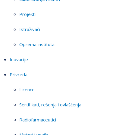
Projekti
Istraživači
Oprema instituta
Inovacije
Privreda
Licence
Sertifikati, rešenja i ovlašćenja
Radiofarmaceutici
Motori i vozila