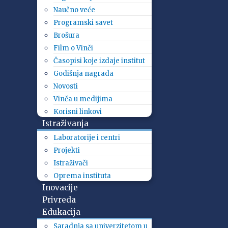
Naučno veće
Programski savet
Brošura
Film o Vinči
Časopisi koje izdaje institut
Godišnja nagrada
Novosti
Vinča u medijima
Korisni linkovi
Istraživanja
Laboratorije i centri
Projekti
Istraživači
Oprema instituta
Inovacije
Privreda
Edukacija
Saradnja sa univerzitetom u