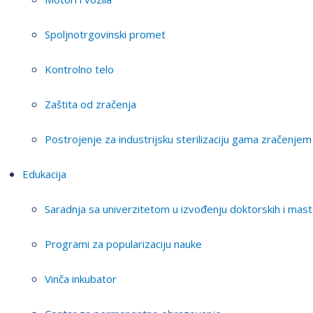
Spoljnotrgovinski promet
Kontrolno telo
Zaštita od zračenja
Postrojenje za industrijsku sterilizaciju gama zračenjem
Edukacija
Saradnja sa univerzitetom u izvođenju doktorskih i mast
Programi za popularizaciju nauke
Vinča inkubator