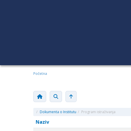
Početna
/
Dokumenta o Institutu
/
Program istraživanja
Naziv