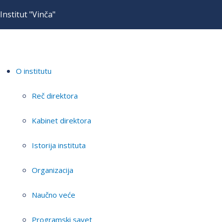
Institut "Vinča"
O institutu
Reč direktora
Kabinet direktora
Istorija instituta
Organizacija
Naučno veće
Programski savet