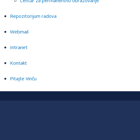
Centar za permanentno obrazovanje
Repozitorijum radova
Webmail
Intranet
Kontakt
Pitajte Vinču