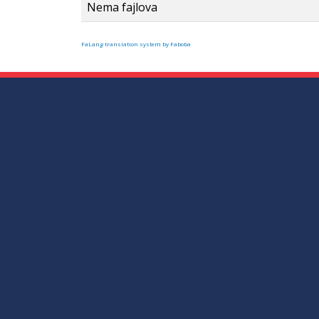
Nema fajlova
FaLang translation system by Faboba