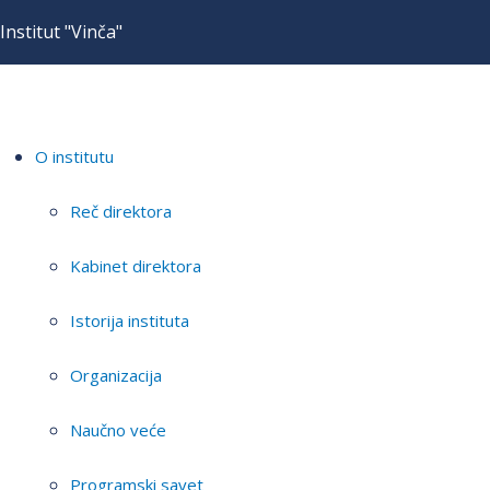
Institut "Vinča"
O institutu
Reč direktora
Kabinet direktora
Istorija instituta
Organizacija
Naučno veće
Programski savet