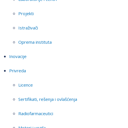
Projekti
Istraživači
Oprema instituta
Inovacije
Privreda
Licence
Sertifikati, rešenja i ovlašćenja
Radiofarmaceutici
Motori i vozila