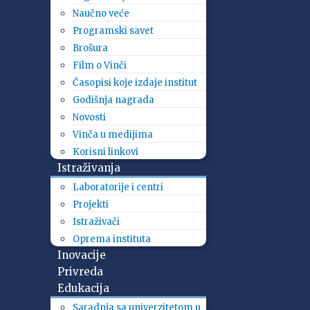
Naučno veće
Programski savet
Brošura
Film o Vinči
Časopisi koje izdaje institut
Godišnja nagrada
Novosti
Vinča u medijima
Korisni linkovi
Istraživanja
Laboratorije i centri
Projekti
Istraživači
Oprema instituta
Inovacije
Privreda
Edukacija
Saradnja sa univerzitetom u