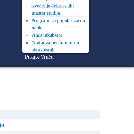
izvođenju doktorskih i
master studija
Programi za popularizaciju
nauke
Vinča inkubator
Centar za permanentno
obrazovanje
Pitajte Vinču
ja