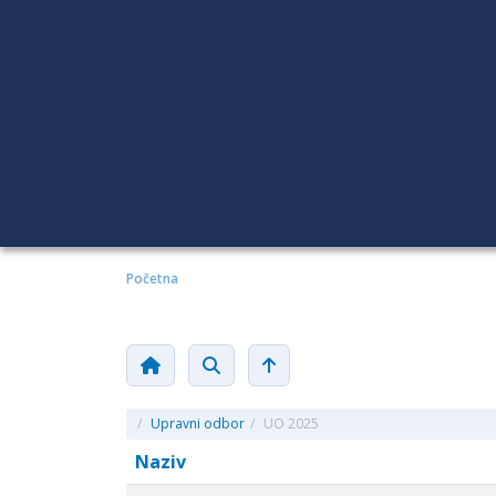
Početna
/
Upravni odbor
/
UO 2025
Naziv