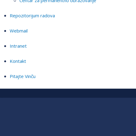
Centar za permanentno obrazovanje
Repozitorijum radova
Webmail
Intranet
Kontakt
Pitajte Vinču