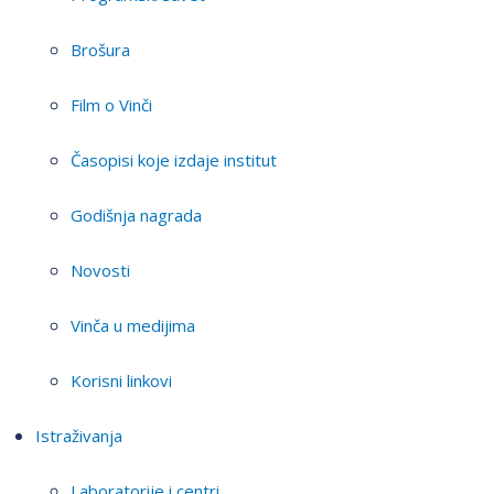
Brošura
Film o Vinči
Časopisi koje izdaje institut
Godišnja nagrada
Novosti
Vinča u medijima
Korisni linkovi
Istraživanja
Laboratorije i centri