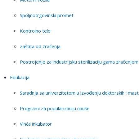
Spoljnotrgovinski promet
Kontrolno telo
Zaštita od zračenja
Postrojenje za industrijsku sterilizaciju gama zračenjem
Edukacija
Saradnja sa univerzitetom u izvođenju doktorskih i mast
Programi za popularizaciju nauke
Vinča inkubator