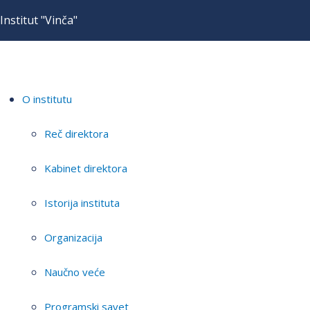
Institut "Vinča"
O institutu
Reč direktora
Kabinet direktora
Istorija instituta
Organizacija
Naučno veće
Programski savet