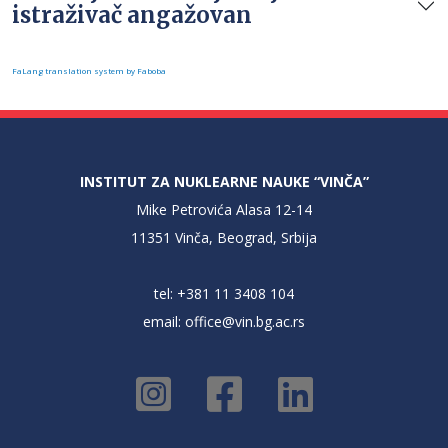
istraživač angažovan
FaLang translation system by Faboba
INSTITUT ZA NUKLEARNE NAUKE “VINČA”
Mike Petrovića Alasa 12-14
11351 Vinča, Beograd, Srbija
tel: +381 11 3408 104
email:
office@vin.bg.ac.rs