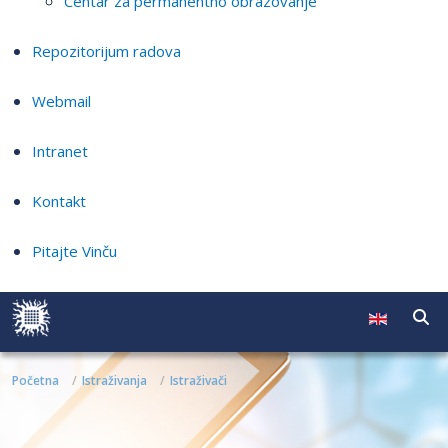
Centar za permanentno obrazovanje
Repozitorijum radova
Webmail
Intranet
Kontakt
Pitajte Vinču
Početna
Istraživanja
Istraživači