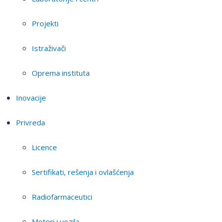
Projekti
Istraživači
Oprema instituta
Inovacije
Privreda
Licence
Sertifikati, rešenja i ovlašćenja
Radiofarmaceutici
Motori i vozila