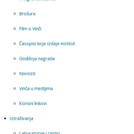
Brošura
Film o Vinči
Časopisi koje izdaje institut
Godišnja nagrada
Novosti
Vinča u medijima
Korisni linkovi
Istraživanja
Laboratorije i centri