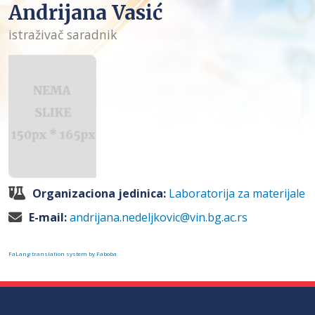
Andrijana Vasić
istraživač saradnik
Organizaciona jedinica:
Laboratorija za materijale
E-mail:
andrijana.nedeljkovic@vin.bg.ac.rs
FaLang translation system by Faboba