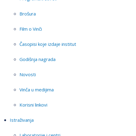
Brošura
Film o Vinči
Časopisi koje izdaje institut
Godišnja nagrada
Novosti
Vinča u medijima
Korisni linkovi
Istraživanja
Laboratorije i centri