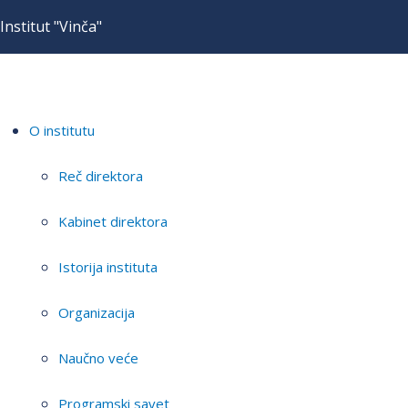
Institut "Vinča"
O institutu
Reč direktora
Kabinet direktora
Istorija instituta
Organizacija
Naučno veće
Programski savet