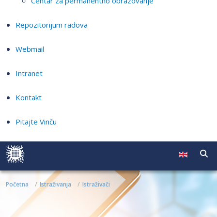
Centar za permanentno obrazovanje
Repozitorijum radova
Webmail
Intranet
Kontakt
Pitajte Vinču
Početna
Istraživanja
Istraživači