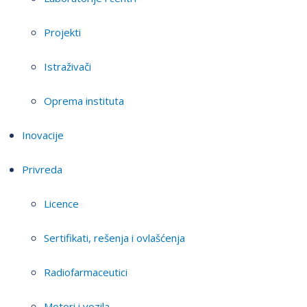
Projekti
Istraživači
Oprema instituta
Inovacije
Privreda
Licence
Sertifikati, rešenja i ovlašćenja
Radiofarmaceutici
Motori i vozila