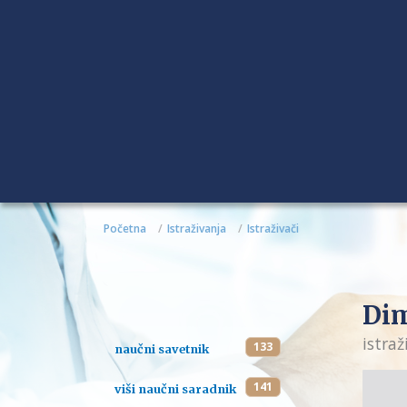
Početna
Istraživanja
Istraživači
Dim
istraž
133
naučni savetnik
141
viši naučni saradnik