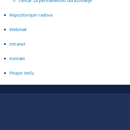
Centar za permanentno obrazovanje
Repozitorijum radova
Webmail
Intranet
Kontakt
Pitajte Vinču