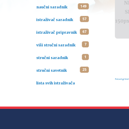
149
naučni saradnik
57
istraživač saradnik
67
istraživač pripravnik
7
viši stručni saradnik
1
stručni saradnik
25
stručni savetnik
FaLang tran
lista svih istraživača