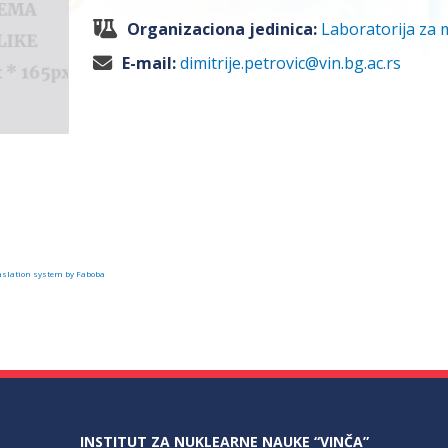
Organizaciona jedinica:
Laboratorija za 
E-mail:
dimitrije.petrovic@vin.bg.ac.rs
slation system by Faboba
INSTITUT ZA NUKLEARNE NAUKE “VINČA”