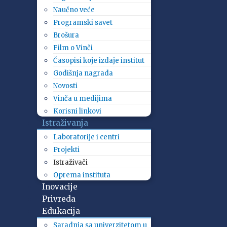
Naučno veće
Programski savet
Brošura
Film o Vinči
Časopisi koje izdaje institut
Godišnja nagrada
Novosti
Vinča u medijima
Korisni linkovi
Istraživanja
Laboratorije i centri
Projekti
Istraživači
Oprema instituta
Inovacije
Privreda
Edukacija
Saradnja sa univerzitetom u