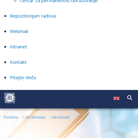
Centar za permanentno obrazovanje
Repozitorijum radova
Webmail
Intranet
Kontakt
Pitajte Vinču
Početna
Istraživanja
Istraživači