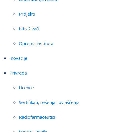
Projekti
Istraživači
Oprema instituta
Inovacije
Privreda
Licence
Sertifikati, rešenja i ovlašćenja
Radiofarmaceutici
Motori i vozila