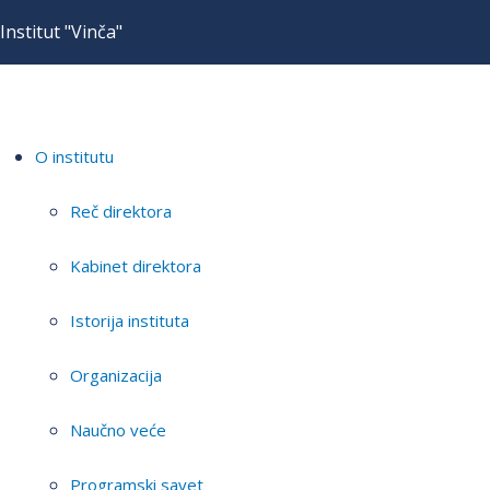
Institut "Vinča"
O institutu
Reč direktora
Kabinet direktora
Istorija instituta
Organizacija
Naučno veće
Programski savet