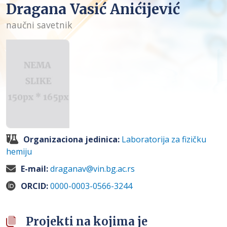
Dragana Vasić Anićijević
naučni savetnik
Organizaciona jedinica:
Laboratorija za fizičku
hemiju
E-mail:
draganav@vin.bg.ac.rs
ORCID:
0000-0003-0566-3244
Projekti na kojima je