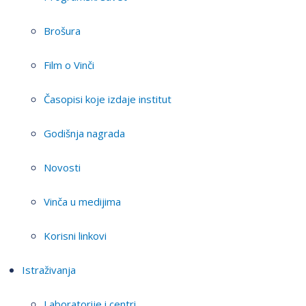
Brošura
Film o Vinči
Časopisi koje izdaje institut
Godišnja nagrada
Novosti
Vinča u medijima
Korisni linkovi
Istraživanja
Laboratorije i centri