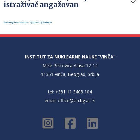
istraživač angažovan
FaLang translation system by Faboba
INSTITUT ZA NUKLEARNE NAUKE “VINČA”
Mike Petrovića Alasa 12-14
11351 Vinča, Beograd, Srbija
tel: +381 11 3408 104
email:
office@vin.bg.ac.rs