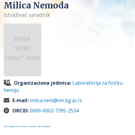
Milica Nemoda
istraživač saradnik
Organizaciona jedinica:
Laboratorija za fizičku
hemiju
E-mail:
milica.nem@vin.bg.ac.rs
ORCID:
0000-0002-7395-2534
FaLang translation system by Faboba