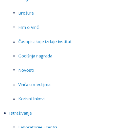
Brošura
Film o Vinči
Časopisi koje izdaje institut
Godišnja nagrada
Novosti
Vinča u medijima
Korisni linkovi
Istraživanja
Laboratorije i centri