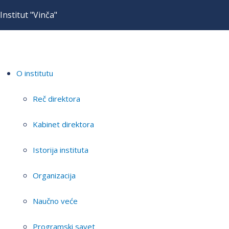
Institut "Vinča"
O institutu
Reč direktora
Kabinet direktora
Istorija instituta
Organizacija
Naučno veće
Programski savet