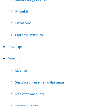
Projekti
Istraživači
Oprema instituta
Inovacije
Privreda
Licence
Sertifikati, rešenja i ovlašćenja
Radiofarmaceutici
Motori i vozila