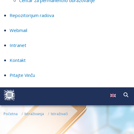
Centar za permanentno obrazovanje
Repozitorijum radova
Webmail
Intranet
Kontakt
Pitajte Vinču
Početna
Istraživanja
Istraživači