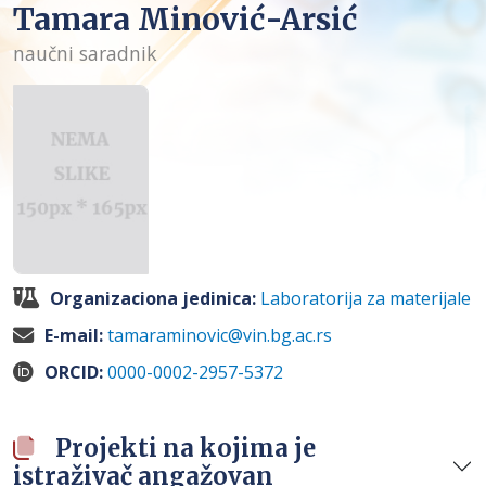
Tamara Minović-Arsić
naučni saradnik
Organizaciona jedinica:
Laboratorija za materijale
E-mail:
tamaraminovic@vin.bg.ac.rs
ORCID:
0000-0002-2957-5372
Projekti na kojima je
istraživač angažovan