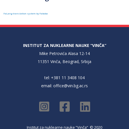
FaLang translation system by Faboba
INSTITUT ZA NUKLEARNE NAUKE “VINČA”
Mike Petrovića Alasa 12-14
11351 Vinča, Beograd, Srbija
tel: +381 11 3408 104
email:
office@vin.bg.ac.rs
Institut za nuklearne nauke ”Vinča” © 2020