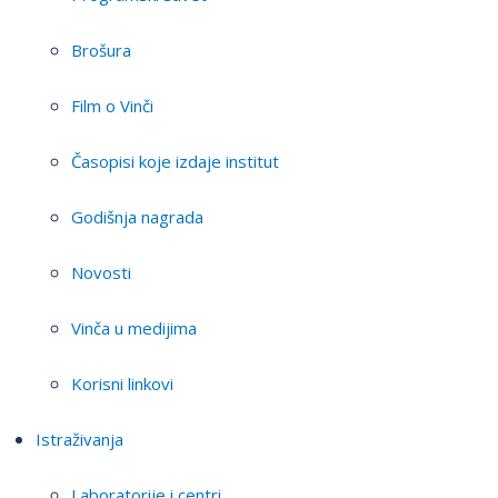
Brošura
Film o Vinči
Časopisi koje izdaje institut
Godišnja nagrada
Novosti
Vinča u medijima
Korisni linkovi
Istraživanja
Laboratorije i centri