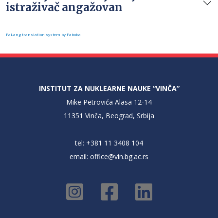
istraživač angažovan
FaLang translation system by Faboba
INSTITUT ZA NUKLEARNE NAUKE “VINČA”
Mike Petrovića Alasa 12-14
11351 Vinča, Beograd, Srbija
tel: +381 11 3408 104
email:
office@vin.bg.ac.rs