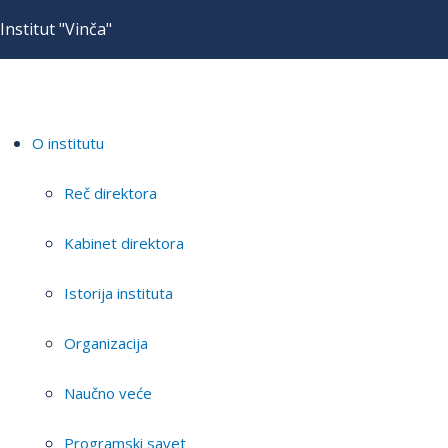
Institut "Vinča"
O institutu
Reč direktora
Kabinet direktora
Istorija instituta
Organizacija
Naučno veće
Programski savet