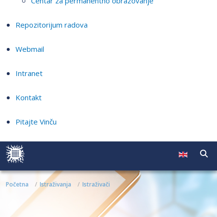
Centar za permanentno obrazovanje
Repozitorijum radova
Webmail
Intranet
Kontakt
Pitajte Vinču
Početna
Istraživanja
Istraživači