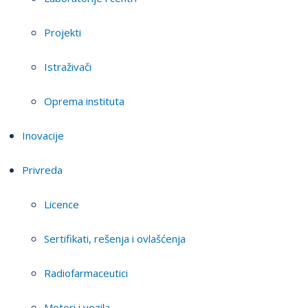
Projekti
Istraživači
Oprema instituta
Inovacije
Privreda
Licence
Sertifikati, rešenja i ovlašćenja
Radiofarmaceutici
Motori i vozila