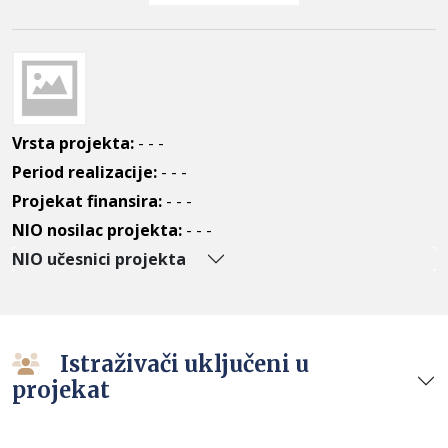
Vrsta projekta:
- - -
Period realizacije:
- - -
Projekat finansira:
- - -
NIO nosilac projekta:
- - -
NIO učesnici projekta
Istraživači uključeni u
projekat