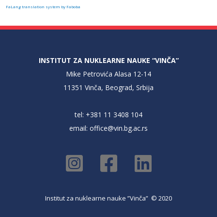
FaLang translation system by Faboba
INSTITUT ZA NUKLEARNE NAUKE “VINČA”
Mike Petrovića Alasa 12-14
11351 Vinča, Beograd, Srbija
tel: +381 11 3408 104
email:
office@vin.bg.ac.rs
Institut za nuklearne nauke ”Vinča” © 2020