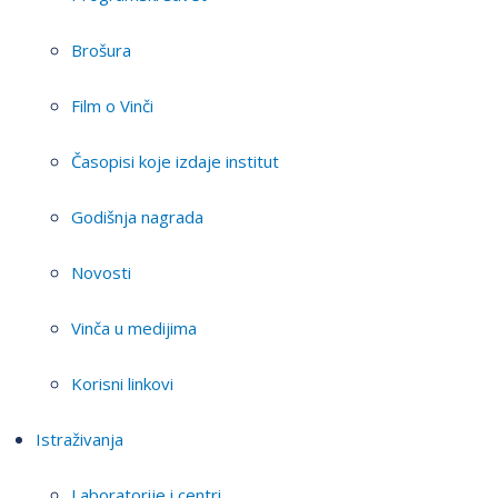
Brošura
Film o Vinči
Časopisi koje izdaje institut
Godišnja nagrada
Novosti
Vinča u medijima
Korisni linkovi
Istraživanja
Laboratorije i centri