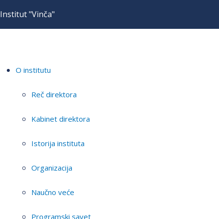
Institut "Vinča"
O institutu
Reč direktora
Kabinet direktora
Istorija instituta
Organizacija
Naučno veće
Programski savet