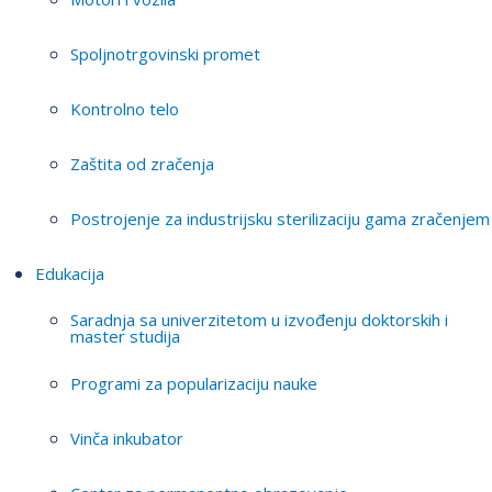
Spoljnotrgovinski promet
Kontrolno telo
Zaštita od zračenja
Postrojenje za industrijsku sterilizaciju gama zračenjem
Edukacija
Saradnja sa univerzitetom u izvođenju doktorskih i
master studija
Programi za popularizaciju nauke
Vinča inkubator