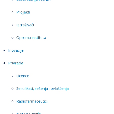
Projekti
Istraživači
Oprema instituta
Inovacije
Privreda
Licence
Sertifikati, rešenja i ovlašćenja
Radiofarmaceutici
Motori i vozila