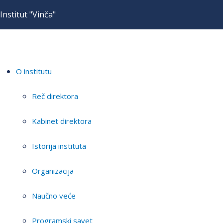
Institut "Vinča"
O institutu
Reč direktora
Kabinet direktora
Istorija instituta
Organizacija
Naučno veće
Programski savet