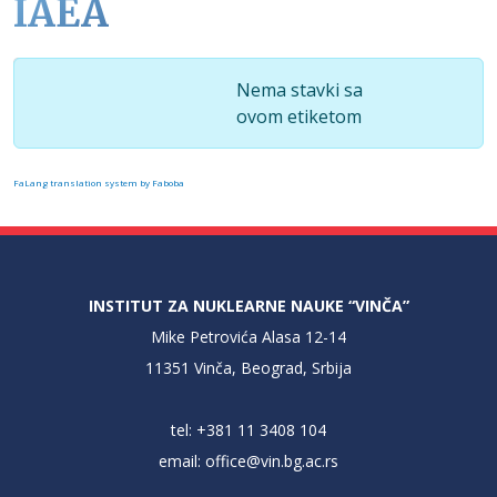
IAEA
Prikaži broj
Info
Nema stavki sa
ovom etiketom
FaLang translation system by Faboba
INSTITUT ZA NUKLEARNE NAUKE “VINČA”
Mike Petrovića Alasa 12-14
11351 Vinča, Beograd, Srbija
tel: +381 11 3408 104
email:
office@vin.bg.ac.rs