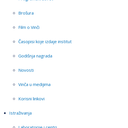
Brošura
Film o Vinči
Časopisi koje izdaje institut
Godišnja nagrada
Novosti
Vinča u medijima
Korisni linkovi
Istraživanja
Laboratorije i centri