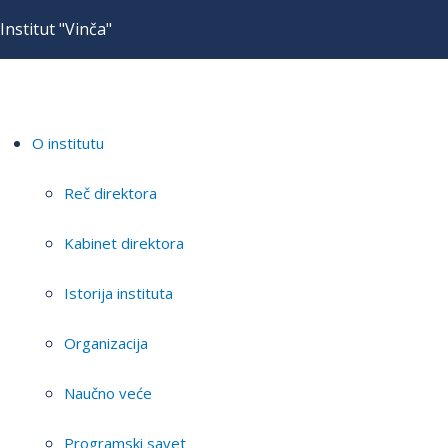
Institut "Vinča"
O institutu
Reč direktora
Kabinet direktora
Istorija instituta
Organizacija
Naučno veće
Programski savet