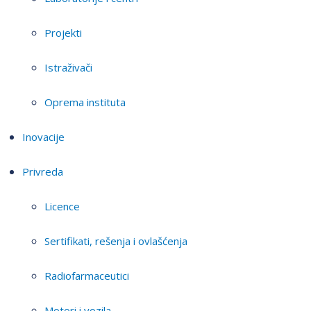
Projekti
Istraživači
Oprema instituta
Inovacije
Privreda
Licence
Sertifikati, rešenja i ovlašćenja
Radiofarmaceutici
Motori i vozila