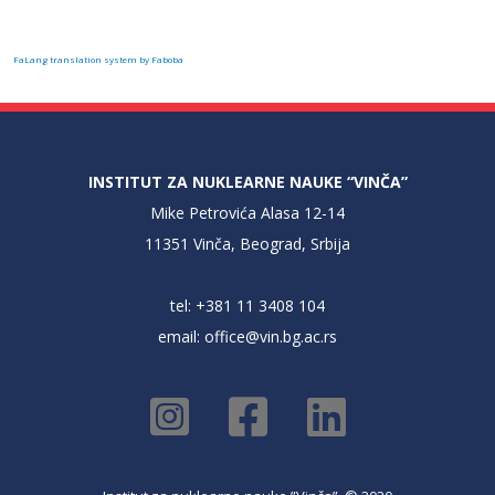
FaLang translation system by Faboba
INSTITUT ZA NUKLEARNE NAUKE “VINČA”
Mike Petrovića Alasa 12-14
11351 Vinča, Beograd, Srbija
tel: +381 11 3408 104
email:
office@vin.bg.ac.rs