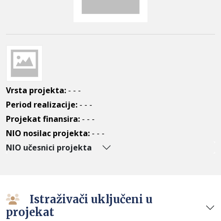
Vrsta projekta:
- - -
Period realizacije:
- - -
Projekat finansira:
- - -
NIO nosilac projekta:
- - -
NIO učesnici projekta
Istraživači uključeni u
projekat