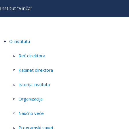
Institut "Vinča"
O institutu
Reč direktora
Kabinet direktora
Istorija instituta
Organizacija
Naučno veće
Programski savet