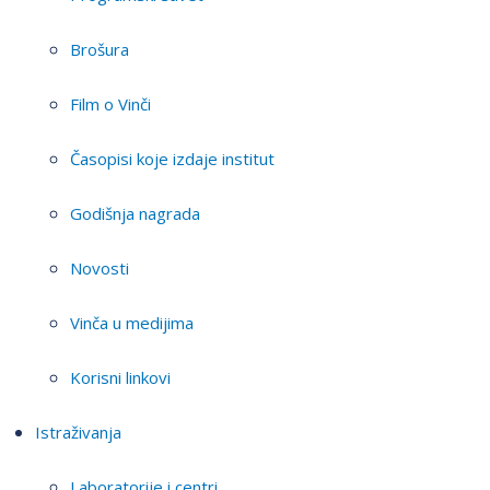
Brošura
Film o Vinči
Časopisi koje izdaje institut
Godišnja nagrada
Novosti
Vinča u medijima
Korisni linkovi
Istraživanja
Laboratorije i centri