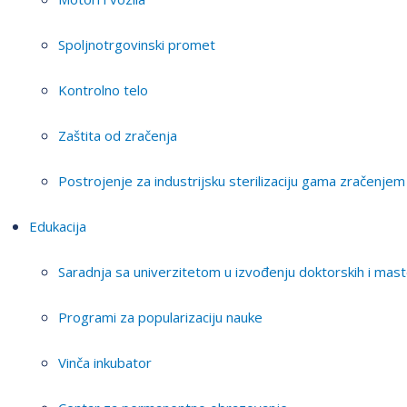
Spoljnotrgovinski promet
Kontrolno telo
Zaštita od zračenja
Postrojenje za industrijsku sterilizaciju gama zračenjem
Edukacija
Saradnja sa univerzitetom u izvođenju doktorskih i mast
Programi za popularizaciju nauke
Vinča inkubator