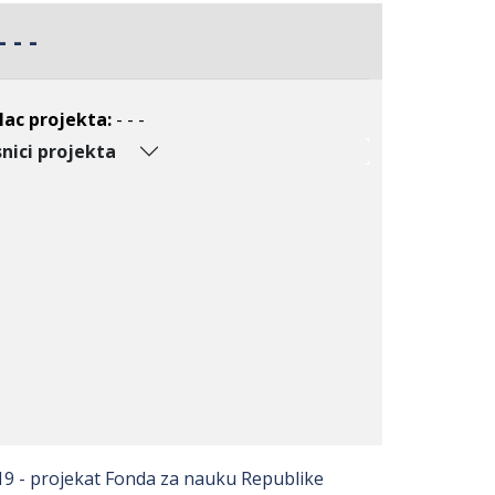
- - -
lac projekta:
- - -
nici projekta
9 - projekat Fonda za nauku Republike