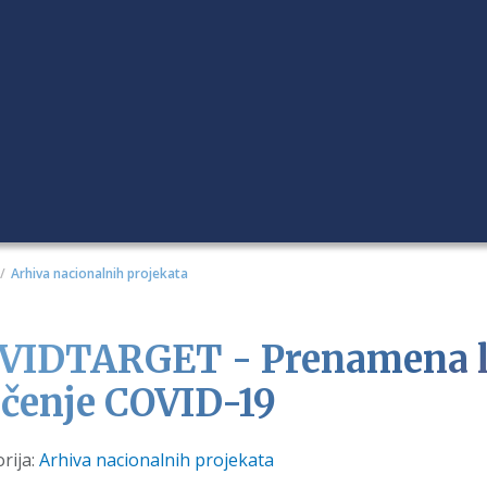
Arhiva nacionalnih projekata
VIDTARGET - Prenamena le
lečenje COVID-19
i
rija:
Arhiva nacionalnih projekata