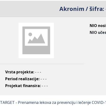
Akronim / šifra:
NIO nosi
NIO učes
Vrsta projekta:
- - -
Period realizacije:
- - -
Projekat finansira:
- - -
ARGET - Prenamena lekova za prevenciju i lečenje COVID-1