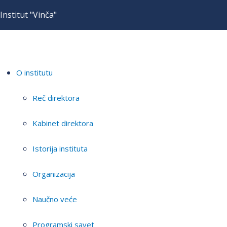
Institut "Vinča"
O institutu
Reč direktora
Kabinet direktora
Istorija instituta
Organizacija
Naučno veće
Programski savet