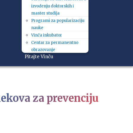
izvođenju doktorskih i
master studija
Programi za popularizaciju
nauke
Vinča inkubator
Centar za permanentno
obrazovanje
Pitajte Vinču
kova za prevenciju