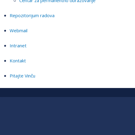
Centar za permanentno obrazovanje
Repozitorijum radova
Webmail
Intranet
Kontakt
Pitajte Vinču