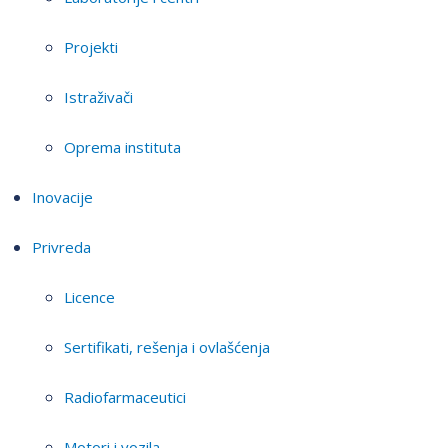
Projekti
Istraživači
Oprema instituta
Inovacije
Privreda
Licence
Sertifikati, rešenja i ovlašćenja
Radiofarmaceutici
Motori i vozila