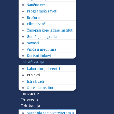
Naučno veće
Programski savet
Brošura
Film o Vinči
Časopisi koje izdaje institut
Godišnja nagrada
Novosti
Vinča u medijima
Korisni linkovi
Istraživanja
Laboratorije i centri
Projekti
Istraživači
Oprema instituta
Inovacije
Privreda
Edukacija
Saradnja sa univerzitetom u