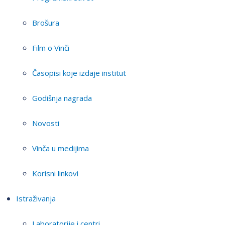
Brošura
Film o Vinči
Časopisi koje izdaje institut
Godišnja nagrada
Novosti
Vinča u medijima
Korisni linkovi
Istraživanja
Laboratorije i centri