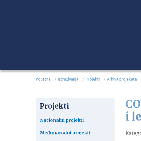
Početna
Istraživanja
Projekti
Arhiva projekata
CO
Projekti
i 
Nacionalni projekti
Detalj
Katego
Međunarodni projekti