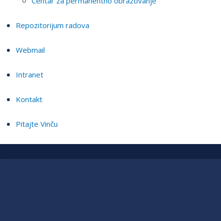
Centar za permanentno obrazovanje
Repozitorijum radova
Webmail
Intranet
Kontakt
Pitajte Vinču