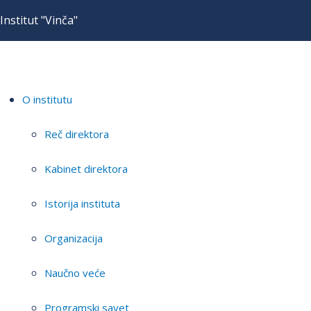
Institut "Vinča"
O institutu
Reč direktora
Kabinet direktora
Istorija instituta
Organizacija
Naučno veće
Programski savet