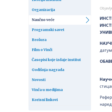
Detalj
Objavlj
Organizacija
ИНСТ
Naučno veće
ИНСТ
Programski savet
УНИВ
Brošura
НАУЧ
Film o Vinči
датум:
Časopisi koje izdaje institut
OБАВ
Godišnja nagrada
Науч
Novosti
стица
Vinča u medijima
Рефер
Korisni linkovi
наред