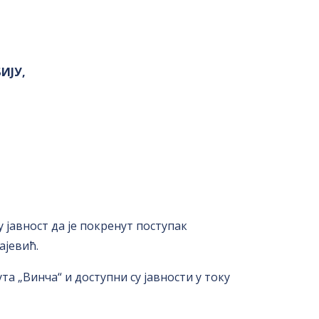
ИЈУ,
 јавност да је покренут поступак
јевић.
а „Винча“ и доступни су јавности у току