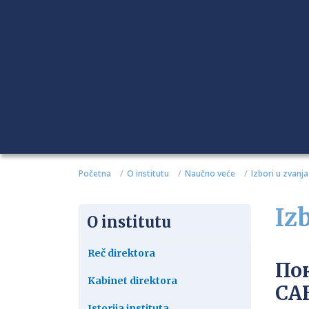
Početna
O institutu
Naučno veće
Izbori u zvanja
Iz
O institutu
Reč direktora
По
Kabinet direktora
СА
Istorija instituta