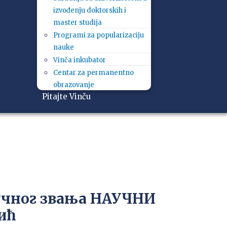
izvođenju doktorskih i
master studija
Programi za popularizaciju
nauke
Vinča inkubator
Centar za permanentno
obrazovanje
Pitajte Vinču
учног звања НАУЧНИ
ић