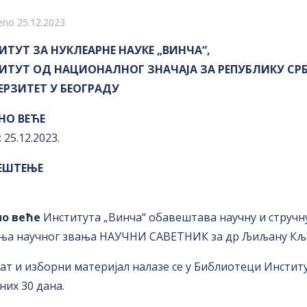
i
eno 25.12.2023
ИТУТ ЗА НУКЛЕАРНЕ НАУКЕ „ВИНЧА“,
ИТУТ ОД НАЦИОНАЛНОГ ЗНАЧАЈА ЗА РЕПУБЛИКУ СРБ
ЕРЗИТЕТ У БЕОГРАДУ
НО ВЕЋЕ
 25.12.2023.
ЕШТЕЊЕ
но веће
Института „Винча“ обавештава научну и стручну
ња научног звања НАУЧНИ САВЕТНИК за др Љиљану Кља
ат и изборни материјал налазе се у Библиотеци Институт
них 30 дана.