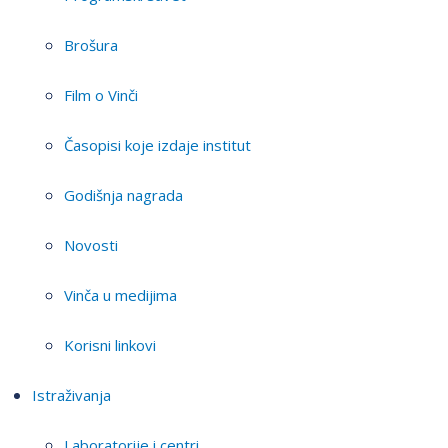
Brošura
Film o Vinči
Časopisi koje izdaje institut
Godišnja nagrada
Novosti
Vinča u medijima
Korisni linkovi
Istraživanja
Laboratorije i centri