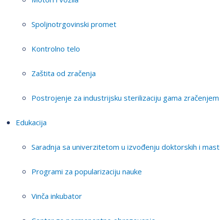
Spoljnotrgovinski promet
Kontrolno telo
Zaštita od zračenja
Postrojenje za industrijsku sterilizaciju gama zračenjem
Edukacija
Saradnja sa univerzitetom u izvođenju doktorskih i mast
Programi za popularizaciju nauke
Vinča inkubator