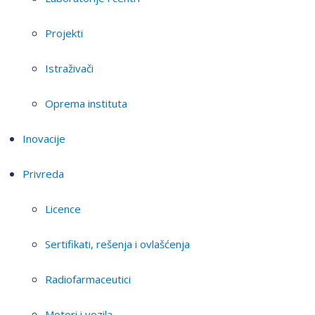
Projekti
Istraživači
Oprema instituta
Inovacije
Privreda
Licence
Sertifikati, rešenja i ovlašćenja
Radiofarmaceutici
Motori i vozila