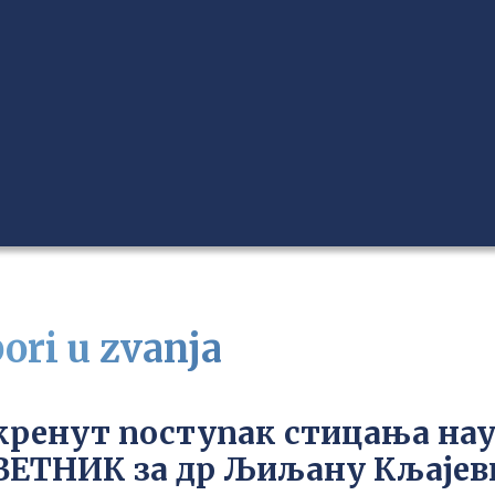
bori u zvanja
кренут поступак стицања на
ВЕТНИК за др Љиљану Кљајев