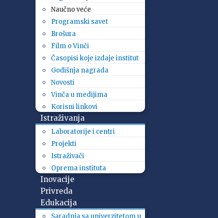
Naučno veće
Programski savet
Brošura
Film o Vinči
Časopisi koje izdaje institut
Godišnja nagrada
Novosti
Vinča u medijima
Korisni linkovi
Istraživanja
Laboratorije i centri
Projekti
Istraživači
Oprema instituta
Inovacije
Privreda
Edukacija
Saradnja sa univerzitetom u