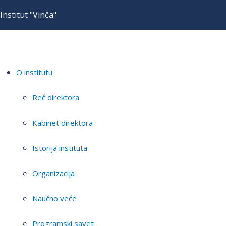
Institut "Vinča"
O institutu
Reč direktora
Kabinet direktora
Istorija instituta
Organizacija
Naučno veće
Programski savet