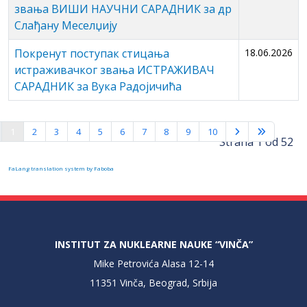
звања ВИШИ НАУЧНИ САРАДНИК за др
Слађану Меселџију
Покренут поступак стицања
18.06.2026
истраживачког звања ИСТРАЖИВАЧ
САРАДНИК за Вука Радојичића
1
2
3
4
5
6
7
8
9
10
Strana 1 od 52
FaLang translation system by Faboba
INSTITUT ZA NUKLEARNE NAUKE “VINČA”
Mike Petrovića Alasa 12-14
11351 Vinča, Beograd, Srbija