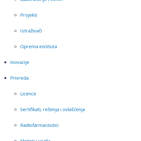
Projekti
Istraživači
Oprema instituta
Inovacije
Privreda
Licence
Sertifikati, rešenja i ovlašćenja
Radiofarmaceutici
Motori i vozila