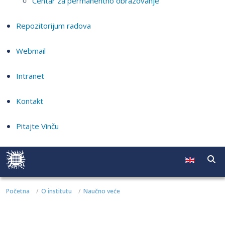
Centar za permanentno obrazovanje
Repozitorijum radova
Webmail
Intranet
Kontakt
Pitajte Vinču
Početna
O institutu
Naučno veće