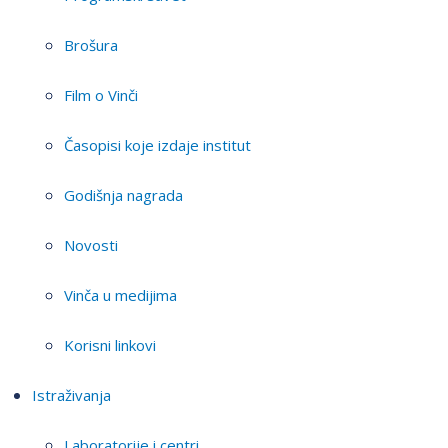
Brošura
Film o Vinči
Časopisi koje izdaje institut
Godišnja nagrada
Novosti
Vinča u medijima
Korisni linkovi
Istraživanja
Laboratorije i centri