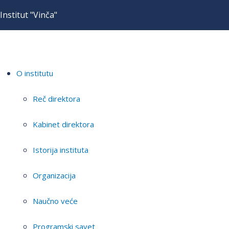
Institut "Vinča"
O institutu
Reč direktora
Kabinet direktora
Istorija instituta
Organizacija
Naučno veće
Programski savet