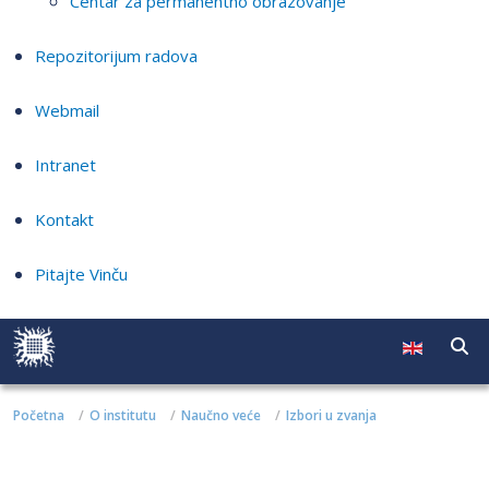
Centar za permanentno obrazovanje
Repozitorijum radova
Webmail
Intranet
Kontakt
Pitajte Vinču
Početna
O institutu
Naučno veće
Izbori u zvanja