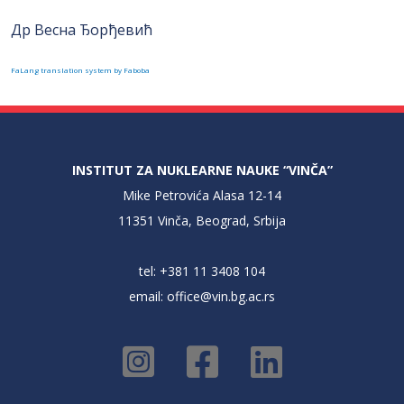
Др Весна Ђорђевић
FaLang translation system by Faboba
INSTITUT ZA NUKLEARNE NAUKE “VINČA”
Mike Petrovića Alasa 12-14
11351 Vinča, Beograd, Srbija
tel: +381 11 3408 104
email:
office@vin.bg.ac.rs