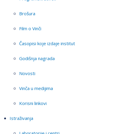
Brošura
Film o Vinči
Časopisi koje izdaje institut
Godišnja nagrada
Novosti
Vinča u medijima
Korisni linkovi
Istraživanja
Laboratorije i centri