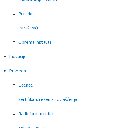
Projekti
Istraživači
Oprema instituta
Inovacije
Privreda
Licence
Sertifikati, rešenja i ovlašćenja
Radiofarmaceutici
Motori i vozila