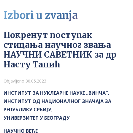
Izbori u zvanja
Покренут поступак
стицања научног звања
НАУЧНИ САВЕТНИК за др
Насту Танић
Detalji
Objavljeno 30.05.2023
ИНСТИТУТ ЗА НУКЛЕАРНЕ НАУКЕ „ВИНЧА“,
ИНСТИТУТ ОД НАЦИОНАЛНОГ ЗНАЧАЈА ЗА
РЕПУБЛИКУ СРБИЈУ,
УНИВЕРЗИТЕТ У БЕОГРАДУ
НАУЧНО ВЕЋЕ