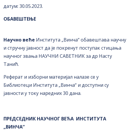
датум: 30.05.2023.
OБАВЕШТЕЊЕ
Научно веће
Института „Винча“ обавештава научну
и стручну јавност да је покренут поступак стицања
научног звања НАУЧНИ САВЕТНИК за др
Насту
Танић
.
Реферат и изборни материјал налазе се у
Библиотеци Института „Винча“ и доступни су
јавности у току наредних 30 дана.
ПРЕДСЕДНИК НАУЧНОГ ВЕЋА ИНСТИТУТА
„ВИНЧА“