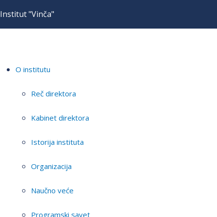
Institut "Vinča"
O institutu
Reč direktora
Kabinet direktora
Istorija instituta
Organizacija
Naučno veće
Programski savet