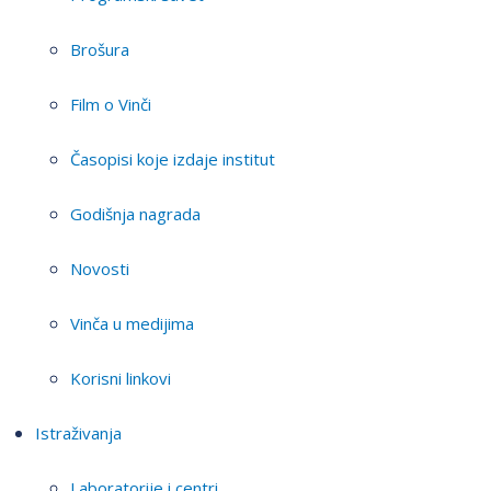
Brošura
Film o Vinči
Časopisi koje izdaje institut
Godišnja nagrada
Novosti
Vinča u medijima
Korisni linkovi
Istraživanja
Laboratorije i centri