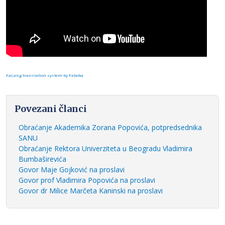
FaLang translation system by Faboba
Povezani članci
Obraćanje Akademika Zorana Popovića, potpredsednika
SANU
Obraćanje Rektora Univerziteta u Beogradu Vladimira
Bumbaširevića
Govor Maje Gojković na proslavi
Govor prof Vladimira Popovića na proslavi
Govor dr Milice Marčeta Kaninski na proslavi