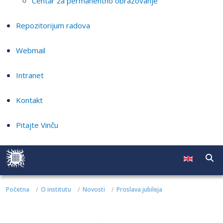
Centar za permanentno obrazovanje
Repozitorijum radova
Webmail
Intranet
Kontakt
Pitajte Vinču
Početna
O institutu
Novosti
Proslava jubileja