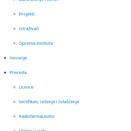
Projekti
Istraživači
Oprema instituta
Inovacije
Privreda
Licence
Sertifikati, rešenja i ovlašćenja
Radiofarmaceutici
Motori i vozila