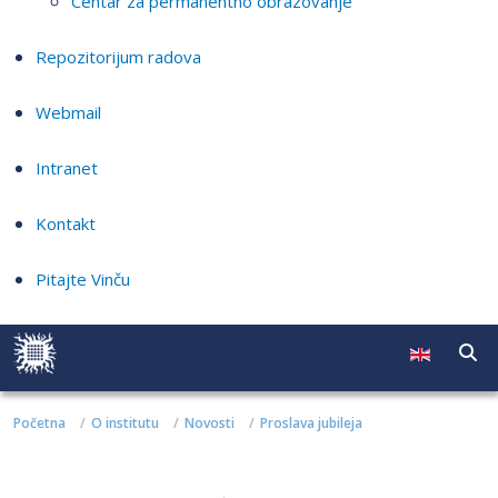
Centar za permanentno obrazovanje
Repozitorijum radova
Webmail
Intranet
Kontakt
Pitajte Vinču
Početna
O institutu
Novosti
Proslava jubileja