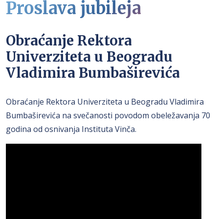
Proslava jubileja
Obraćanje Rektora
Univerziteta u Beogradu
Vladimira Bumbaširevića
Obraćanje Rektora Univerziteta u Beogradu Vladimira
Bumbaširevića na svečanosti povodom obeležavanja 70
godina od osnivanja Instituta Vinča.