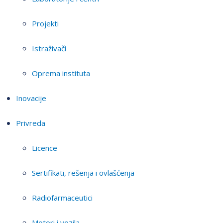
Projekti
Istraživači
Oprema instituta
Inovacije
Privreda
Licence
Sertifikati, rešenja i ovlašćenja
Radiofarmaceutici
Motori i vozila