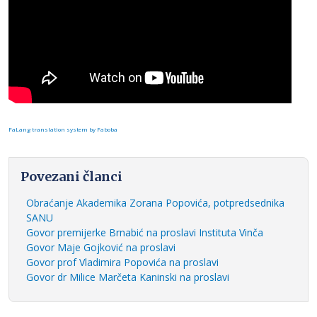
FaLang translation system by Faboba
Povezani članci
Obraćanje Akademika Zorana Popovića, potpredsednika
SANU
Govor premijerke Brnabić na proslavi Instituta Vinča
Govor Maje Gojković na proslavi
Govor prof Vladimira Popovića na proslavi
Govor dr Milice Marčeta Kaninski na proslavi