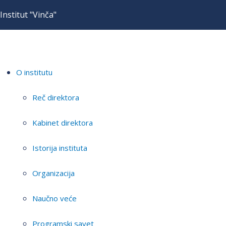
Institut "Vinča"
O institutu
Reč direktora
Kabinet direktora
Istorija instituta
Organizacija
Naučno veće
Programski savet