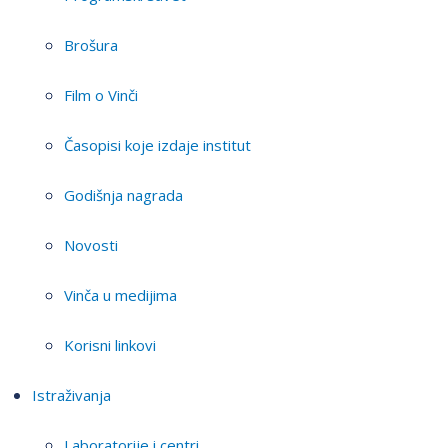
Brošura
Film o Vinči
Časopisi koje izdaje institut
Godišnja nagrada
Novosti
Vinča u medijima
Korisni linkovi
Istraživanja
Laboratorije i centri