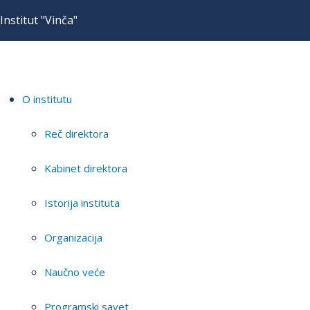
Institut "Vinča"
O institutu
Reč direktora
Kabinet direktora
Istorija instituta
Organizacija
Naučno veće
Programski savet