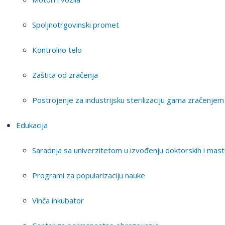
Spoljnotrgovinski promet
Kontrolno telo
Zaštita od zračenja
Postrojenje za industrijsku sterilizaciju gama zračenjem
Edukacija
Saradnja sa univerzitetom u izvođenju doktorskih i mast
Programi za popularizaciju nauke
Vinča inkubator