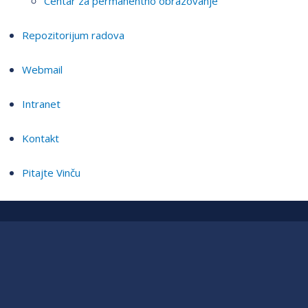
Centar za permanentno obrazovanje
Repozitorijum radova
Webmail
Intranet
Kontakt
Pitajte Vinču