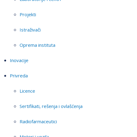
Projekti
Istraživači
Oprema instituta
Inovacije
Privreda
Licence
Sertifikati, rešenja i ovlašćenja
Radiofarmaceutici
Motori i vozila