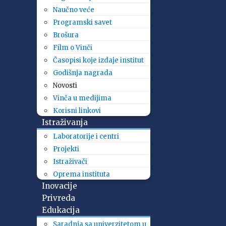
Naučno veće
Programski savet
Brošura
Film o Vinči
Časopisi koje izdaje institut
Godišnja nagrada
Novosti
Vinča u medijima
Korisni linkovi
Istraživanja
Laboratorije i centri
Projekti
Istraživači
Oprema instituta
Inovacije
Privreda
Edukacija
Saradnja sa univerzitetom u