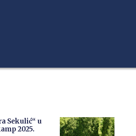
a Sekulić“ u
kamp 2025.