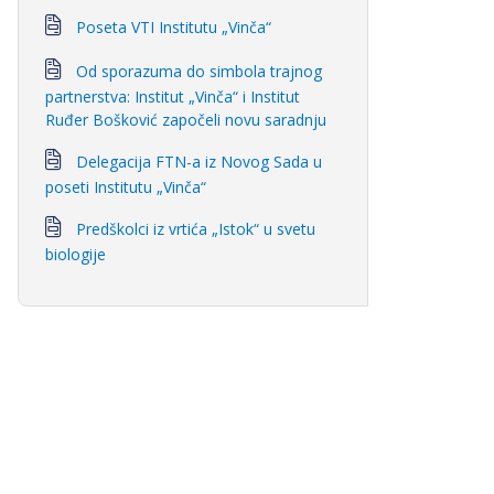
Poseta VTI Institutu „Vinča“
Od sporazuma do simbola trajnog
partnerstva: Institut „Vinča“ i Institut
Ruđer Bošković započeli novu saradnju
Delegacija FTN-a iz Novog Sada u
poseti Institutu „Vinča“
Predškolci iz vrtića „Istok“ u svetu
biologije