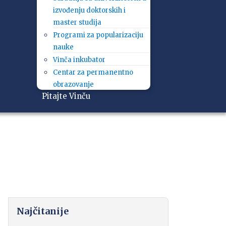
izvođenju doktorskih i
master studija
Programi za popularizaciju
nauke
Vinča inkubator
Centar za permanentno
obrazovanje
Pitajte Vinču
Najčitanije