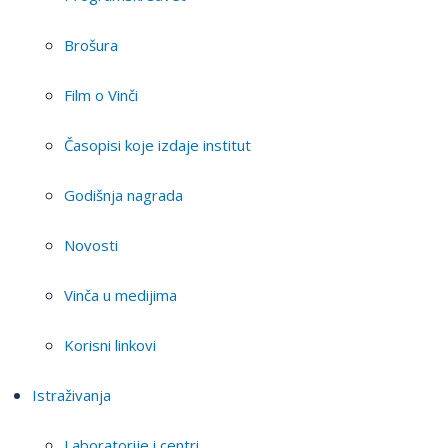
Brošura
Film o Vinči
Časopisi koje izdaje institut
Godišnja nagrada
Novosti
Vinča u medijima
Korisni linkovi
Istraživanja
Laboratorije i centri