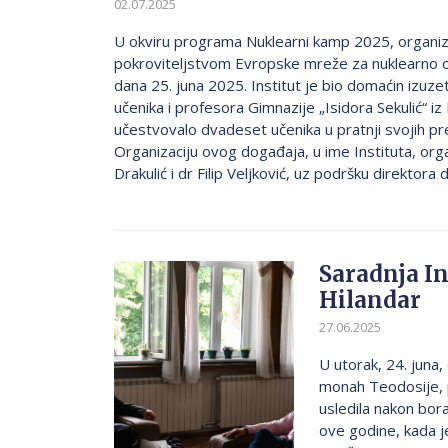
02.07.2025
U okviru programa Nuklearni kamp 2025, organ
pokroviteljstvom Evropske mreže za nuklearno 
dana 25. juna 2025. Institut je bio domaćin izu
učenika i profesora Gimnazije „Isidora Sekulić“ i
učestvovalo dvadeset učenika u pratnji svojih p
Organizaciju ovog događaja, u ime Instituta, orga
Drakulić i dr Filip Veljković, uz podršku direktora 
Saradnja In
Hilandar
27.06.2025
U utorak, 24. juna
monah Teodosije, p
usledila nakon bor
ove godine, kada j