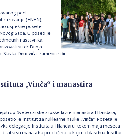
izovanog pod
obrazovanje (ENEN),
zetno uspešne posete
z Novog Sada. U poseti je
redmetnih nastavnika.
nizovali su dr Dunja
dr Slavka Dimovića, zamenice dir...
stituta „Vinča“ i manastira
, epitrop Svete carske srpske lavre manastira Hilandara,
osetio je Institut za nuklearne nauke „Vinča“. Poseta je
avka delegacije Instituta u Hilandaru, tokom maja meseca
e bratstvu manastira predočeno u kojim oblastima Institut