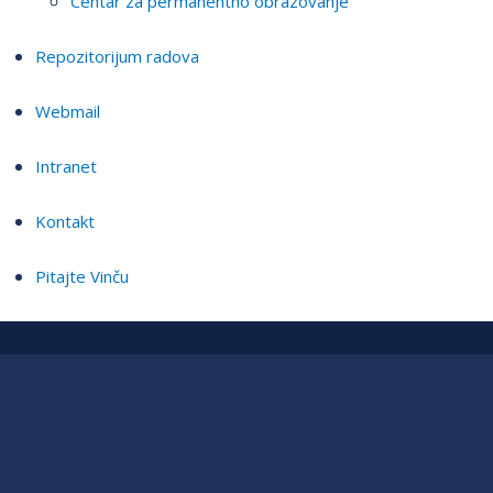
Centar za permanentno obrazovanje
Repozitorijum radova
Webmail
Intranet
Kontakt
Pitajte Vinču