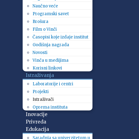
Naučno veće
Programski savet
Brošura
Film o Vinči
Časopisi koje izdaje institut
Godišnja nagrada
Novosti
Vinča u medijima
Korisni linkovi
Istraživanja
Laboratorije i centri
Projekti
Istraživači
Oprema instituta
Inovacije
Privreda
Edukacija
Saradnja sa univerzitetom u