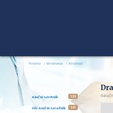
Početna
Istraživanja
Istraživači
Dra
naučn
133
naučni savetnik
141
viši naučni saradnik