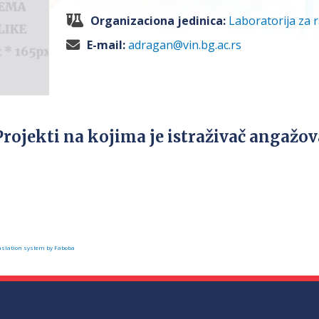
Organizaciona jedinica:
Laboratorija za 
E-mail:
adragan@vin.bg.ac.rs
Projekti na kojima je istraživač angažo
slation system by Faboba