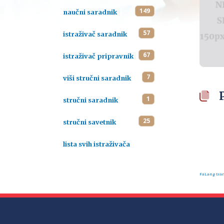
149
naučni saradnik
57
istraživač saradnik
67
istraživač pripravnik
7
viši stručni saradnik
1
stručni saradnik
25
stručni savetnik
lista svih istraživača
FaLang tran