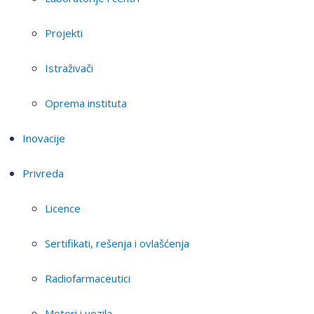
Projekti
Istraživači
Oprema instituta
Inovacije
Privreda
Licence
Sertifikati, rešenja i ovlašćenja
Radiofarmaceutici
Motori i vozila