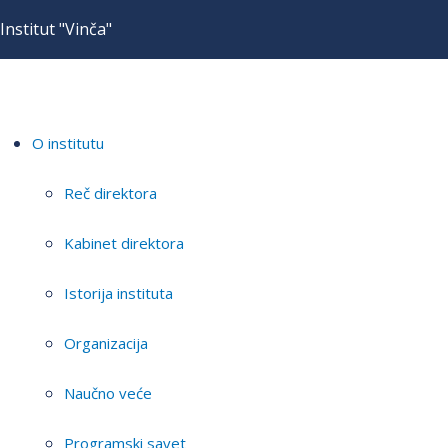
Institut "Vinča"
O institutu
Reč direktora
Kabinet direktora
Istorija instituta
Organizacija
Naučno veće
Programski savet