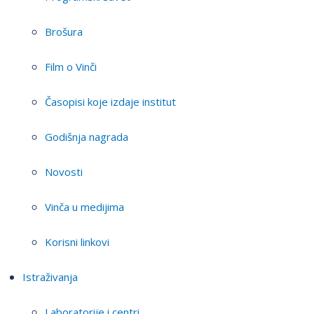
Brošura
Film o Vinči
Časopisi koje izdaje institut
Godišnja nagrada
Novosti
Vinča u medijima
Korisni linkovi
Istraživanja
Laboratorije i centri