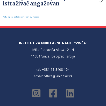
istraživač angažovan
FaLang translation system by Faboba
INSTITUT ZA NUKLEARNE NAUKE “VINČA”
Mike Petrovića Alasa 12-14
11351 Vinča, Beograd, Srbija
tel: +381 11 3408 104
email:
office@vin.bg.ac.rs