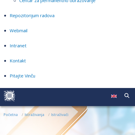
Centar za permanentno obrazovanje
Repozitorijum radova
Webmail
Intranet
Kontakt
Pitajte Vinču
Početna
Istraživanja
Istraživači