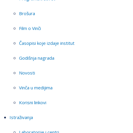
Brošura
Film o Vinči
Časopisi koje izdaje institut
Godišnja nagrada
Novosti
Vinča u medijima
Korisni linkovi
Istraživanja
Laboratorije i centri