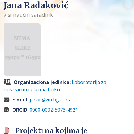
Jana Radaković
viši naučni saradnik
Organizaciona jedinica:
Laboratorija za
nuklearnu i plazma fiziku
E-mail:
janar@vin.bg.ac.rs
ORCID:
0000-0002-5073-4921
Projekti na kojima je