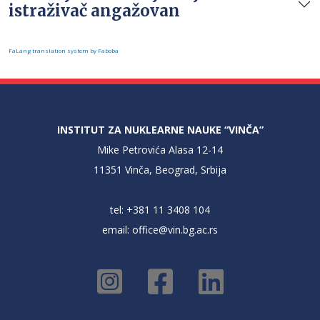
istraživač angažovan
FaLang translation system by Faboba
INSTITUT ZA NUKLEARNE NAUKE “VINČA”
Mike Petrovića Alasa 12-14
11351 Vinča, Beograd, Srbija
tel: +381 11 3408 104
email:
office@vin.bg.ac.rs