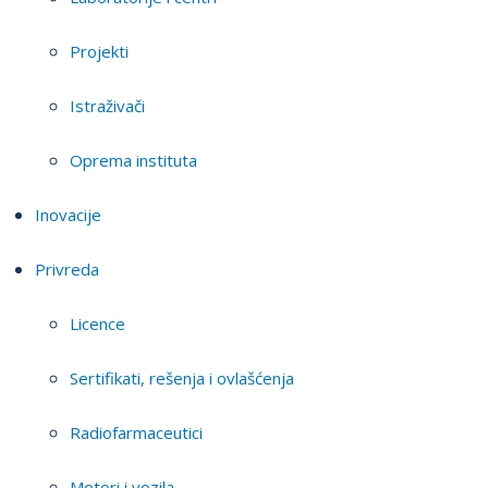
Projekti
Istraživači
Oprema instituta
Inovacije
Privreda
Licence
Sertifikati, rešenja i ovlašćenja
Radiofarmaceutici
Motori i vozila