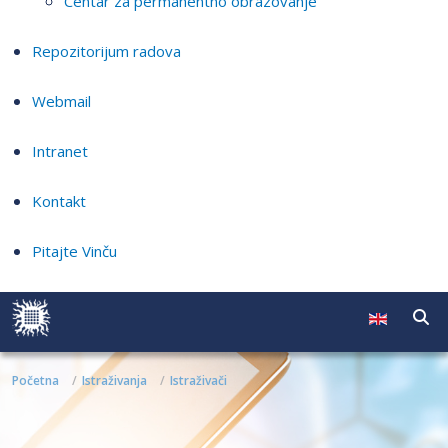
Centar za permanentno obrazovanje
Repozitorijum radova
Webmail
Intranet
Kontakt
Pitajte Vinču
Početna
Istraživanja
Istraživači