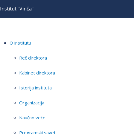
Institut "Vinča"
O institutu
Reč direktora
Kabinet direktora
Istorija instituta
Organizacija
Naučno veće
Programski savet