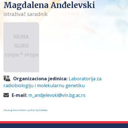
Magdalena Anđelevski
istraživač saradnik
Organizaciona jedinica:
Laboratorija za
radiobiologiju i molekularnu genetiku
E-mail:
m_andjelevski@vin.bg.ac.rs
FaLang translation system by Faboba