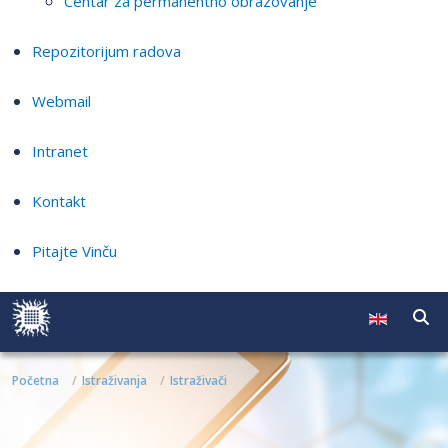
Centar za permanentno obrazovanje
Repozitorijum radova
Webmail
Intranet
Kontakt
Pitajte Vinču
Početna
Istraživanja
Istraživači