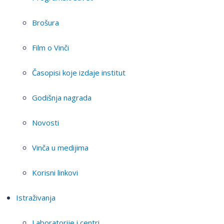
Brošura
Film o Vinči
Časopisi koje izdaje institut
Godišnja nagrada
Novosti
Vinča u medijima
Korisni linkovi
Istraživanja
Laboratorije i centri