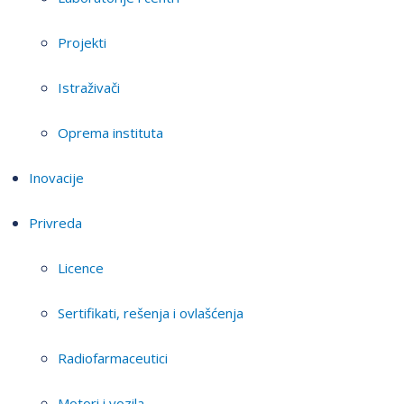
Projekti
Istraživači
Oprema instituta
Inovacije
Privreda
Licence
Sertifikati, rešenja i ovlašćenja
Radiofarmaceutici
Motori i vozila