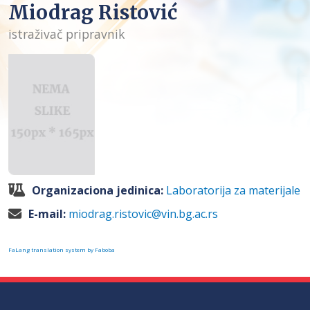
Miodrag Ristović
istraživač pripravnik
Organizaciona jedinica:
Laboratorija za materijale
E-mail:
miodrag.ristovic@vin.bg.ac.rs
FaLang translation system by Faboba