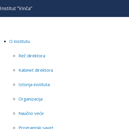
Institut "Vinča"
O institutu
Reč direktora
Kabinet direktora
Istorija instituta
Organizacija
Naučno veće
Programski savet