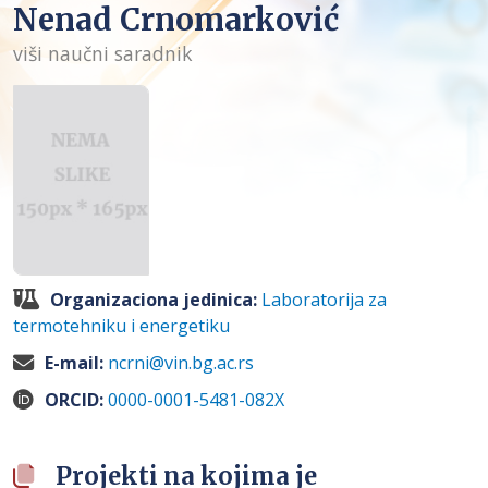
Nenad Crnomarković
viši naučni saradnik
Organizaciona jedinica:
Laboratorija za
termotehniku i energetiku
E-mail:
ncrni@vin.bg.ac.rs
ORCID:
0000-0001-5481-082X
Projekti na kojima je