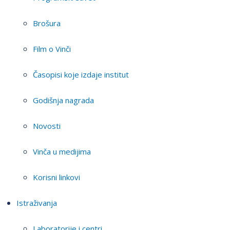
Brošura
Film o Vinči
Časopisi koje izdaje institut
Godišnja nagrada
Novosti
Vinča u medijima
Korisni linkovi
Istraživanja
Laboratorije i centri