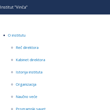
Institut "Vinča"
O institutu
Reč direktora
Kabinet direktora
Istorija instituta
Organizacija
Naučno veće
Programski savet