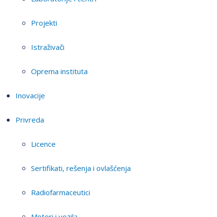
Projekti
Istraživači
Oprema instituta
Inovacije
Privreda
Licence
Sertifikati, rešenja i ovlašćenja
Radiofarmaceutici
Motori i vozila