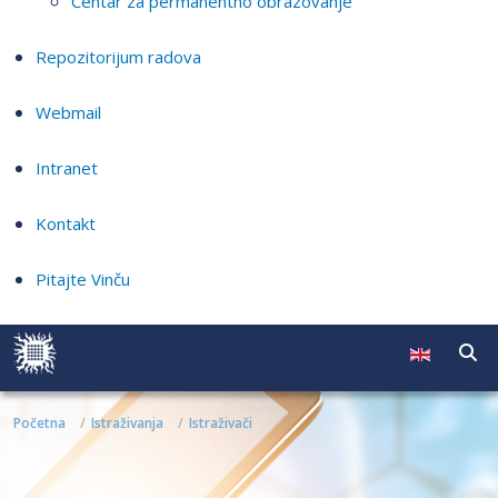
Centar za permanentno obrazovanje
Repozitorijum radova
Webmail
Intranet
Kontakt
Pitajte Vinču
Početna
Istraživanja
Istraživači