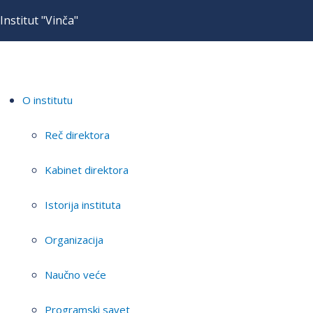
Institut "Vinča"
O institutu
Reč direktora
Kabinet direktora
Istorija instituta
Organizacija
Naučno veće
Programski savet