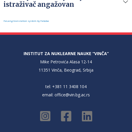
istraživač angažovan
FaLang translation system by Faboba
INSTITUT ZA NUKLEARNE NAUKE “VINČA”
Mike Petrovića Alasa 12-14
11351 Vinča, Beograd, Srbija
tel: +381 11 3408 104
email:
office@vin.bg.ac.rs