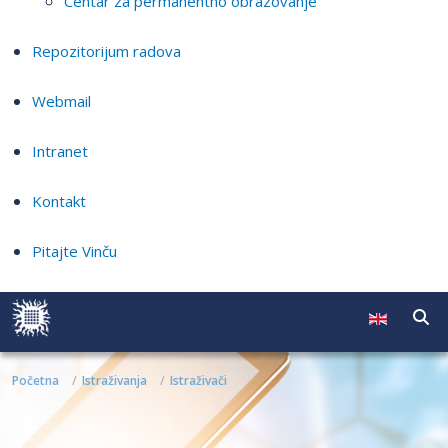
Centar za permanentno obrazovanje
Repozitorijum radova
Webmail
Intranet
Kontakt
Pitajte Vinču
Početna
Istraživanja
Istraživači