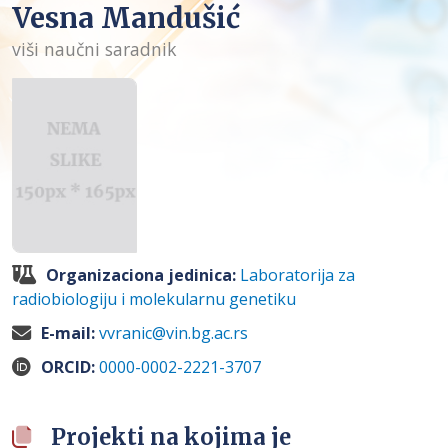
Vesna Mandušić
viši naučni saradnik
Organizaciona jedinica:
Laboratorija za
radiobiologiju i molekularnu genetiku
E-mail:
vvranic@vin.bg.ac.rs
ORCID:
0000-0002-2221-3707
Projekti na kojima je