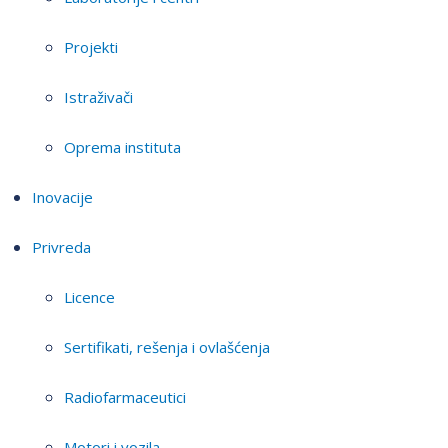
Projekti
Istraživači
Oprema instituta
Inovacije
Privreda
Licence
Sertifikati, rešenja i ovlašćenja
Radiofarmaceutici
Motori i vozila