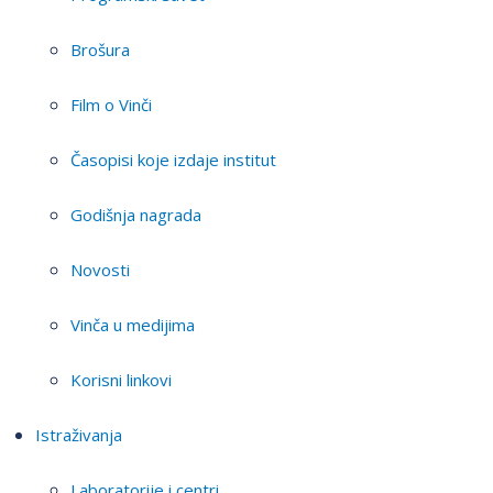
Brošura
Film o Vinči
Časopisi koje izdaje institut
Godišnja nagrada
Novosti
Vinča u medijima
Korisni linkovi
Istraživanja
Laboratorije i centri