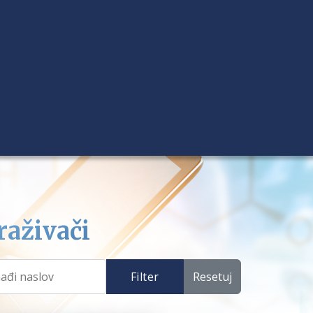
raživači
Filter
Resetuj