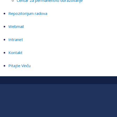
Centar za permanentno obrazovanje
Repozitorijum radova
Webmail
Intranet
Kontakt
Pitajte Vinču