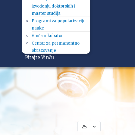
izvođenju doktorskih i
master studija
Programi za popularizaciju
nauke
Vinča inkubator
Centar za permanentno
obrazovanje
Pitajte Vinču
Prikaži broj