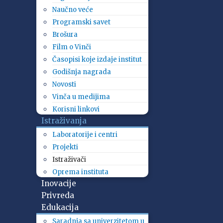
Naučno veće
Programski savet
Brošura
Film o Vinči
Časopisi koje izdaje institut
Godišnja nagrada
Novosti
Vinča u medijima
Korisni linkovi
Istraživanja
Laboratorije i centri
Projekti
Istraživači
Oprema instituta
Inovacije
Privreda
Edukacija
Saradnja sa univerzitetom u