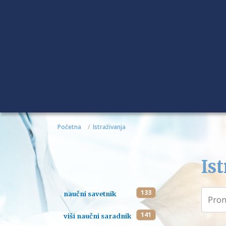
Početna
Istraživanja
Ist
133
naučni savetnik
141
viši naučni saradnik