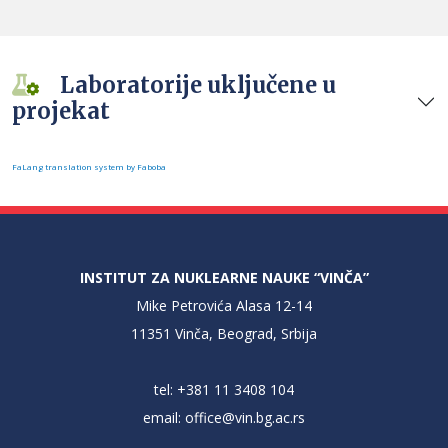
Laboratorije uključene u
projekat
FaLang translation system by Faboba
INSTITUT ZA NUKLEARNE NAUKE “VINČA”
Mike Petrovića Alasa 12-14
11351 Vinča, Beograd, Srbija
tel: +381 11 3408 104
email:
office@vin.bg.ac.rs