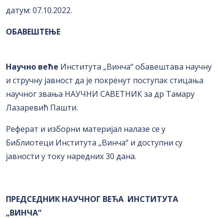
датум: 07.10.2022.
OБАВЕШТЕЊЕ
Научно веће
Института „Винча“ обавештава научну
и стручну јавност да је покренут поступак стицања
научног звања НАУЧНИ САВЕТНИК за др Тамару
Лазаревић Пашти.
Реферат и изборни материјал налазе се у
Библиотеци Института „Винча“ и доступни су
јавности у току наредних 30 дана.
ПРЕДСЕДНИК НАУЧНОГ ВЕЋА ИНСТИТУТА
„ВИНЧА“