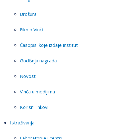
Brošura
Film o Vinči
Časopisi koje izdaje institut
Godišnja nagrada
Novosti
Vinča u medijima
Korisni linkovi
Istraživanja
Laboratorije i centri