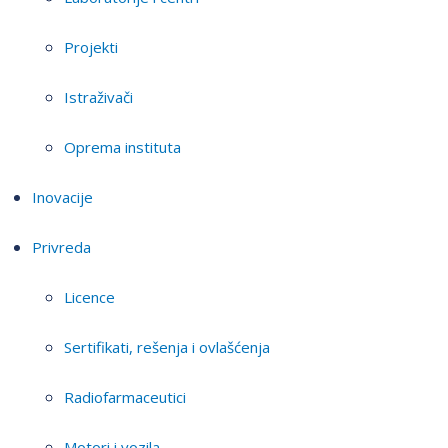
Projekti
Istraživači
Oprema instituta
Inovacije
Privreda
Licence
Sertifikati, rešenja i ovlašćenja
Radiofarmaceutici
Motori i vozila