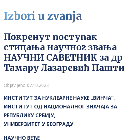
Izbori u zvanja
Покренут поступак
стицања научног звања
НАУЧНИ САВЕТНИК за др
Тамару Лазаревић Пашти
Detalji
Objavljeno 07.10.2022
ИНСТИТУТ ЗА НУКЛЕАРНЕ НАУКЕ „ВИНЧА“,
ИНСТИТУТ ОД НАЦИОНАЛНОГ ЗНАЧАЈА ЗА
РЕПУБЛИКУ СРБИЈУ,
УНИВЕРЗИТЕТ У БЕОГРАДУ
НАУЧНО ВЕЋЕ