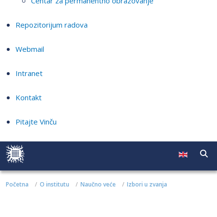
Centar za permanentno obrazovanje
Repozitorijum radova
Webmail
Intranet
Kontakt
Pitajte Vinču
Početna
O institutu
Naučno veće
Izbori u zvanja