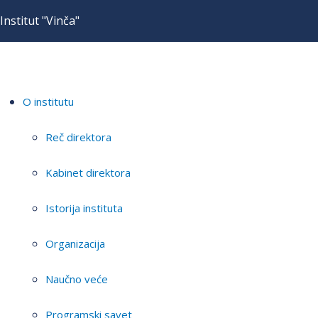
Institut "Vinča"
O institutu
Reč direktora
Kabinet direktora
Istorija instituta
Organizacija
Naučno veće
Programski savet