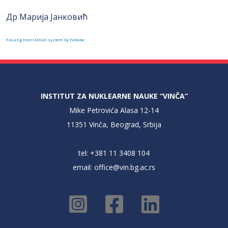
Др Марија Јанковић
FaLang translation system by Faboba
INSTITUT ZA NUKLEARNE NAUKE “VINČA”
Mike Petrovića Alasa 12-14
11351 Vinča, Beograd, Srbija
tel: +381 11 3408 104
email:
office@vin.bg.ac.rs